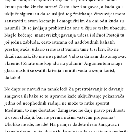
krenu pa tko živ tko mrtav! Često i bez žmigavca, a kada ga i
uključe sigurni su da se uslijed tog žmirkanja čitav svijet mora
zaustaviti u svom kretanju i omogućiti im da oni odu kuda su
naumili. Tu se javljaju problemi za one u čiju se traku ubacuju.
Naglo kočenje, manevri izbjegavanja udesa i slično! Postoji tu
još jedna zabluda, često isticana od nadobudnih bahatih
prestrojivača, udario si me iza! Samim time ti si kriv, što ne
držiš razmak, što me nisi pustio! Vidio si da sam dao žmigavac
i krenuo! Znate one koji idu na galamu! Argumentom snage
glasa nastoji se svaliti krivnja i mutiti voda u svoju korist,
dakako!
Ne dajte se navući na tanak led! Za prestrojavanje je davanje
žmigavca ili kako se to ispravno kaže uključivanje pokazivača
jedna od neophodnih radnji, ne može to nitko sporiti!
Međutim, to nije dostatno! Žmigavac ne daje pravo prednosti
u ovom slučaju, bar ne prema našim važećim propisima!
Ukoliko ne ide, ne ide! Na primjer dadete desni žmigavac i
krenete desno, najavili ste što kanite i sada se svi imaju podesiti