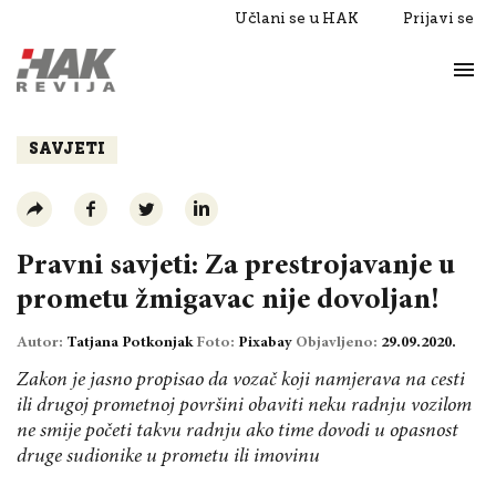
Učlani se u HAK
Prijavi se
Život
Razgovori
SAVJETI
Pravni savjeti: Za prestrojavanje u
prometu žmigavac nije dovoljan!
Autor:
Tatjana Potkonjak
Foto:
Pixabay
Objavljeno:
29.09.2020.
Zakon je jasno propisao da vozač koji namjerava na cesti
ili drugoj prometnoj površini obaviti neku radnju vozilom
ne smije početi takvu radnju ako time dovodi u opasnost
druge sudionike u prometu ili imovinu