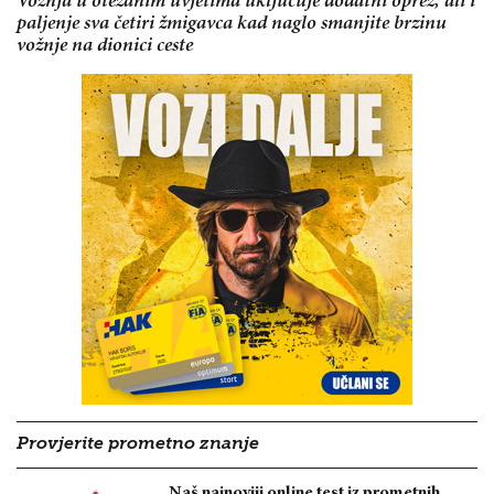
Vožnja u otežanim uvjetima uključuje dodatni oprez, ali i
paljenje sva četiri žmigavca kad naglo smanjite brzinu
vožnje na dionici ceste
Provjerite prometno znanje
Naš najnoviji online test iz prometnih