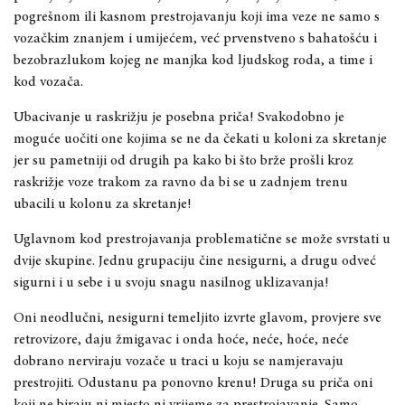
pogrešnom ili kasnom prestrojavanju koji ima veze ne samo s
vozačkim znanjem i umijećem, već prvenstveno s bahatošću i
bezobrazlukom kojeg ne manjka kod ljudskog roda, a time i
kod vozača.
Ubacivanje u raskrižju je posebna priča! Svakodobno je
moguće uočiti one kojima se ne da čekati u koloni za skretanje
jer su pametniji od drugih pa kako bi što brže prošli kroz
raskrižje voze trakom za ravno da bi se u zadnjem trenu
ubacili u kolonu za skretanje!
Uglavnom kod prestrojavanja problematične se može svrstati u
dvije skupine. Jednu grupaciju čine nesigurni, a drugu odveć
sigurni i u sebe i u svoju snagu nasilnog uklizavanja!
Oni neodlučni, nesigurni temeljito izvrte glavom, provjere sve
retrovizore, daju žmigavac i onda hoće, neće, hoće, neće
dobrano nerviraju vozače u traci u koju se namjeravaju
prestrojiti. Odustanu pa ponovno krenu! Druga su priča oni
koji ne biraju ni mjesto ni vrijeme za prestrojavanje. Samo