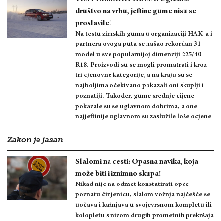
društvo na vrhu, jeftine gume nisu se
proslavile!
Na testu zimskih guma u organizaciji HAK-a i
partnera ovoga puta se našao rekordan 31
model u sve popularnijoj dimenziji 225/40
R18. Proizvodi su se mogli promatrati i kroz
tri cjenovne kategorije, a na kraju su se
najboljima očekivano pokazali oni skuplji i
poznatiji. Također, gume srednje cijene
pokazale su se uglavnom dobrima, a one
najjeftinije uglavnom su zaslužile loše ocjene
Zakon je jasan
Slalomi na cesti: Opasna navika, koja
može biti i iznimno skupa!
Nikad nije na odmet konstatirati opće
poznatu činjenicu, slalom vožnja najčešće se
uočava i kažnjava u svojevrsnom kompletu ili
kolopletu s nizom drugih prometnih prekršaja