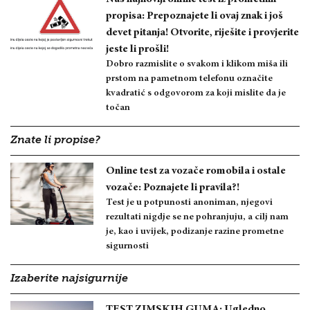
propisa: Prepoznajete li ovaj znak i još
devet pitanja! Otvorite, riješite i provjerite
jeste li prošli!
Dobro razmislite o svakom i klikom miša ili
prstom na pametnom telefonu označite
kvadratić s odgovorom za koji mislite da je
točan
Znate li propise?
Online test za vozače romobila i ostale
vozače: Poznajete li pravila?!
Test je u potpunosti anoniman, njegovi
rezultati nigdje se ne pohranjuju, a cilj nam
je, kao i uvijek, podizanje razine prometne
sigurnosti
Izaberite najsigurnije
TEST ZIMSKIH GUMA: Ugledno