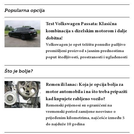
Popularna opcija
Test Volkswagen Passata: Klasična
kombinacija s dizelskim motorom i dalje
dobitna!
Volkswagen je opet tržištu ponudio pažljivo
promišljeni proizvod s jasnim prednostima
poput štedljivosti, prostranosti i uglađenosti
Što je bolje?
Remen ili lanac: Koja je opcija bolja za
motor automobila i na što treba pripaziti
kad kupujete rabljeno vozilo?
Remenski prijenosi su ograničeni na
vremenski period zamijene neovisno o
prijeđenim kilometrima, najčešće između 5
do najduže 10 godina