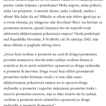
prema vašim željama i potrebama? Neka uspore, neka prikoče,
neka vas propuste, vi morate desno, sada i odmah, makar i
silom! Ma kako da ne? Nikada se silom nije dobro igrati pa ni
u ovom slučaju, jer žmigavac nije dovoljan! Neće vas krivnje za
prometnu nesreću, spasiti činjenica što ste najavili svoju
aktivnosti uključivanjem pokazivača smjera! Visoki prekršajni
sud Republike Hrvatske, P-8148/00, od 28. siječnja 2002. nije
imao dilema u pogledu takvog stava.
„Vozač koji vozilom u prometu na cesti ili drugoj prometnoj
površini namjerava obaviti neku radnju vozilom dužan je
uvjeriti se da to može učiniti bez opasnosti za druge sudionike
u prometu ili imovinu. Stoga vozač koji odluči promijeniti
prometnu traku kretanja vozila i u tom cilju samo
uključivanjem pokazivača smjera na to upozori druge
sudionike u prometu i započne mijenjanje prometne trake i
izazove prometnu nesreću, nije se time uvjerio da tu radnju
vozilom u prometu može učiniti bez opasnosti za druge
sudionike u prometu ili imovinu“.