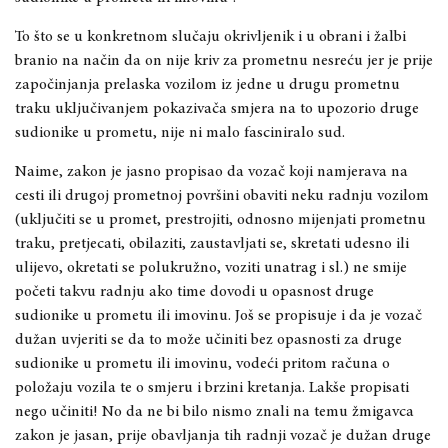
To što se u konkretnom slučaju okrivljenik i u obrani i žalbi
branio na način da on nije kriv za prometnu nesreću jer je prije
započinjanja prelaska vozilom iz jedne u drugu prometnu
traku uključivanjem pokazivača smjera na to upozorio druge
sudionike u prometu, nije ni malo fasciniralo sud.
Naime, zakon je jasno propisao da vozač koji namjerava na
cesti ili drugoj prometnoj površini obaviti neku radnju vozilom
(uključiti se u promet, prestrojiti, odnosno mijenjati prometnu
traku, pretjecati, obilaziti, zaustavljati se, skretati udesno ili
ulijevo, okretati se polukružno, voziti unatrag i sl.) ne smije
početi takvu radnju ako time dovodi u opasnost druge
sudionike u prometu ili imovinu. Još se propisuje i da je vozač
dužan uvjeriti se da to može učiniti bez opasnosti za druge
sudionike u prometu ili imovinu, vodeći pritom računa o
položaju vozila te o smjeru i brzini kretanja. Lakše propisati
nego učiniti! No da ne bi bilo nismo znali na temu žmigavca
zakon je jasan, prije obavljanja tih radnji vozač je dužan druge