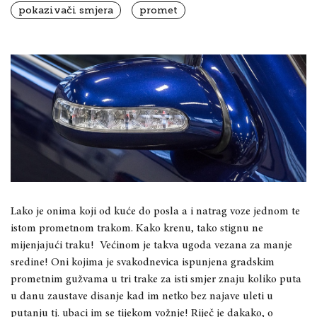
pokazivači smjera
promet
Lako je onima koji od kuće do posla a i natrag voze jednom te
istom prometnom trakom. Kako krenu, tako stignu ne
mijenjajući traku! Većinom je takva ugoda vezana za manje
sredine! Oni kojima je svakodnevica ispunjena gradskim
prometnim gužvama u tri trake za isti smjer znaju koliko puta
u danu zaustave disanje kad im netko bez najave uleti u
putanju tj. ubaci im se tijekom vožnje! Riječ je dakako, o