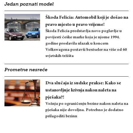
Jedan poznati model
Škoda Felicia: Automobil koji je došao na
pravo mjesto u pravo vrijeme!
Škoda Felicia predstavlja novo poglavlje u
povijesti češke marke koja je njome 1994.
godine proslavila ulazak u koncern
Volkswagena postavši bestseler na više od 60
svjetskih tržišta
Prometne nesreće
Dva slučaja iz sudske prakse: Kako se
ustanovljuje krivnja nakon naleta na
pješaka?!
Vožnja po ograničenju brzine nakon naleta na
pješaka nije dovoljna. Potrebno je dodatno
prilagoditi brzinu