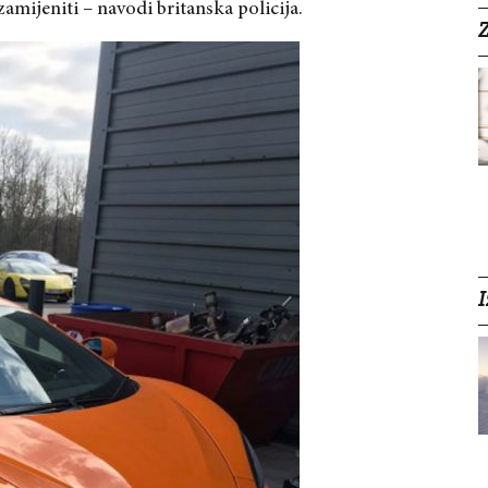
amijeniti – navodi britanska policija.
Z
I