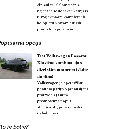
činjenicu, slalom vožnja
najčešće se uočava i kažnjava
u svojevrsnom kompletu ili
kolopletu s nizom drugih
prometnih prekršaja
Popularna opcija
Test Volkswagen Passata:
Klasična kombinacija s
dizelskim motorom i dalje
dobitna!
Volkswagen je opet tržištu
ponudio pažljivo promišljeni
proizvod s jasnim
prednostima poput
štedljivosti, prostranosti i
uglađenosti
to je bolje?