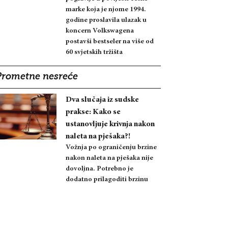
marke koja je njome 1994.
godine proslavila ulazak u
koncern Volkswagena
postavši bestseler na više od
60 svjetskih tržišta
Prometne nesreće
Dva slučaja iz sudske
prakse: Kako se
ustanovljuje krivnja nakon
naleta na pješaka?!
Vožnja po ograničenju brzine
nakon naleta na pješaka nije
dovoljna. Potrebno je
dodatno prilagoditi brzinu