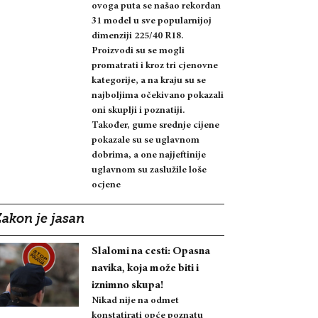
ovoga puta se našao rekordan
31 model u sve popularnijoj
dimenziji 225/40 R18.
Proizvodi su se mogli
promatrati i kroz tri cjenovne
kategorije, a na kraju su se
najboljima očekivano pokazali
oni skuplji i poznatiji.
Također, gume srednje cijene
pokazale su se uglavnom
dobrima, a one najjeftinije
uglavnom su zaslužile loše
ocjene
Zakon je jasan
Slalomi na cesti: Opasna
navika, koja može biti i
iznimno skupa!
Nikad nije na odmet
konstatirati opće poznatu