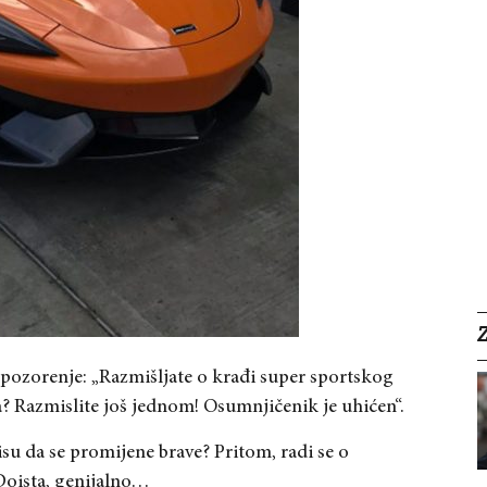
 upozorenje: „Razmišljate o krađi super sportskog
? Razmislite još jednom! Osumnjičenik je uhićen“.
su da se promijene brave? Pritom, radi se o
Doista, genijalno…