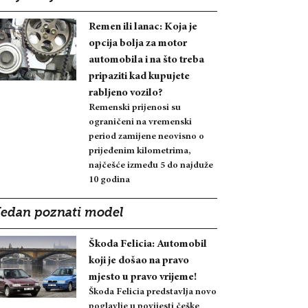
Remen ili lanac: Koja je
opcija bolja za motor
automobila i na što treba
pripaziti kad kupujete
rabljeno vozilo?
Remenski prijenosi su
ograničeni na vremenski
period zamijene neovisno o
prijeđenim kilometrima,
najčešće između 5 do najduže
10 godina
Jedan poznati model
Škoda Felicia: Automobil
koji je došao na pravo
mjesto u pravo vrijeme!
Škoda Felicia predstavlja novo
poglavlje u povijesti češke