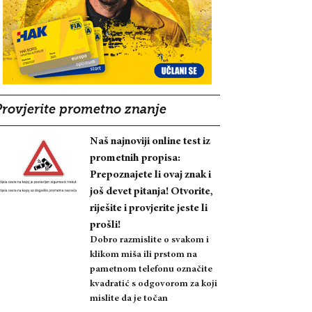
Provjerite prometno znanje
Naš najnoviji online test iz
prometnih propisa:
Prepoznajete li ovaj znak i
još devet pitanja! Otvorite,
riješite i provjerite jeste li
prošli!
Dobro razmislite o svakom i
klikom miša ili prstom na
pametnom telefonu označite
kvadratić s odgovorom za koji
mislite da je točan