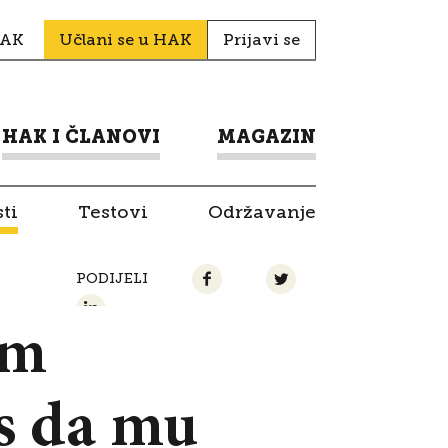
HAK
Učlani se u HAK
Prijavi se
HAK I ČLANOVI
MAGAZIN
ti
Testovi
Održavanje
PODIJELI
im
s da mu