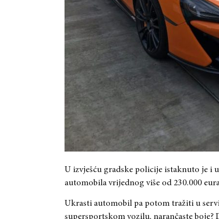
U izvješću gradske policije istaknuto je i
automobila vrijednog više od 230.000 eura
Ukrasti automobil pa potom tražiti u servi
supersportskom vozilu, narančaste boje? 