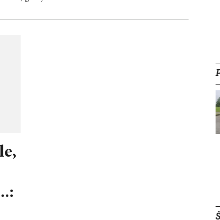
le,
.:
Š