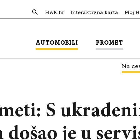
HAK.hr
Interaktivna karta
Moj 
AUTOMOBILI
PROMET
Na ces
eti: S ukraden
došao je u servi