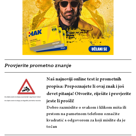
Provjerite prometno znanje
Naš najnoviji online test iz prometnih
propisa: Prepoznajete li ovaj znak i još
devet pitanja! Otvorite, riješite i provjerite
jeste li prošli!
Dobro razmislite o svakom i klikom miša ili
prstom na pametnom telefonu označite
kvadratić s odgovorom za koji mislite da je
točan