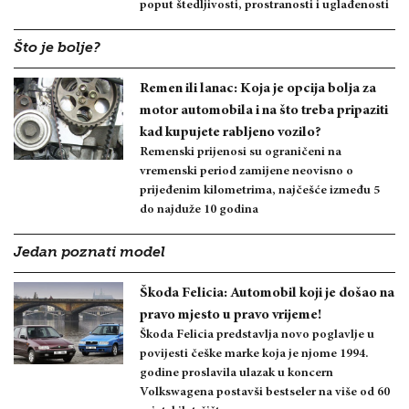
poput štedljivosti, prostranosti i uglađenosti
Što je bolje?
Remen ili lanac: Koja je opcija bolja za
motor automobila i na što treba pripaziti
kad kupujete rabljeno vozilo?
Remenski prijenosi su ograničeni na
vremenski period zamijene neovisno o
prijeđenim kilometrima, najčešće između 5
do najduže 10 godina
Jedan poznati model
Škoda Felicia: Automobil koji je došao na
pravo mjesto u pravo vrijeme!
Škoda Felicia predstavlja novo poglavlje u
povijesti češke marke koja je njome 1994.
godine proslavila ulazak u koncern
Volkswagena postavši bestseler na više od 60