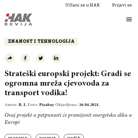
Učlani se u HAK
Prijavi se
Život
Razgovori
ZNANOST I TEHNOLOGIJA
Strateški europski projekt: Gradi se
ogromna mreža cjevovoda za
transport vodika!
Autor:
R. I.
Foto:
Pixabay
Objavljeno:
26.04.2021.
Ovaj projekt u potpunosti će promijenit energetsku sliku u
Europi
magazin
promet
vodik