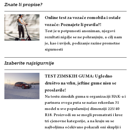
Znate li propise?
Online test za vozače romobila i ostale
vozače: Poznajete li pravila?!
Test je u potpunosti anoniman, njegovi
rezultati nigdje se ne pohranjuju, a cilj nam
je, kao i uvijek, podizanje razine prometne
sigurnosti
Izaberite najsigurnije
TEST ZIMSKIH GUMA: Ugledno
društvo na vrhu, jeftine gume nisu se
proslavile!
Na testu zimskih guma u organizaciji HAK-a i
partnera ovoga puta se našao rekordan 31
model u sve popularnijoj dimenziji 225/40
R18. Proizvodi su se mogli promatrati i kroz
tri cjenovne kategorije, a na kraju su se
najboljima očekivano pokazali oni skuplji i