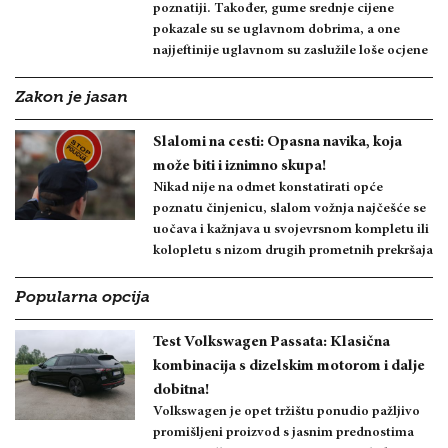
poznatiji. Također, gume srednje cijene
pokazale su se uglavnom dobrima, a one
najjeftinije uglavnom su zaslužile loše ocjene
Zakon je jasan
Slalomi na cesti: Opasna navika, koja
može biti i iznimno skupa!
Nikad nije na odmet konstatirati opće
poznatu činjenicu, slalom vožnja najčešće se
uočava i kažnjava u svojevrsnom kompletu ili
kolopletu s nizom drugih prometnih prekršaja
Popularna opcija
Test Volkswagen Passata: Klasična
kombinacija s dizelskim motorom i dalje
dobitna!
Volkswagen je opet tržištu ponudio pažljivo
promišljeni proizvod s jasnim prednostima