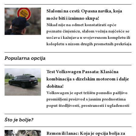
Slalomi na cesti: Opasna navika, koja
može biti i iznimno skupa!
Nikad nije na odmet konstatirati opće
poznatu činjenicu, slalom vožnja najčešće se
uočava i kažnjava u svojevrsnom kompletu ili
kolopletu s nizom drugih prometnih prekršaja
Popularna opcija
Test Volkswagen Passata: Klasična
kombinacija s dizelskim motorom i dalje
dobitna!
Volkswagen je opet tržištu ponudio pažljivo
promišljeni proizvod s jasnim prednostima
poput štedljivosti, prostranosti i uglađenosti
Što je bolje?
Remen ili lanac: Koja je opcija bolja za