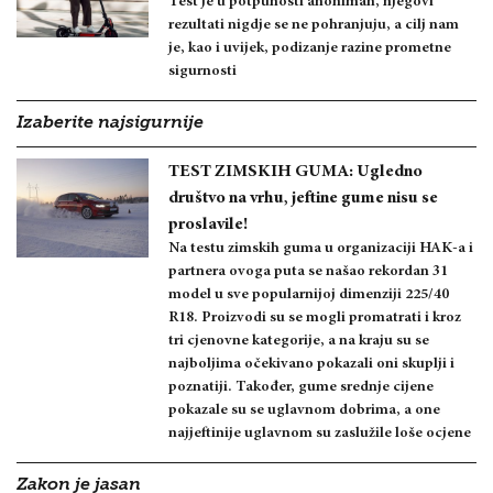
Test je u potpunosti anoniman, njegovi
rezultati nigdje se ne pohranjuju, a cilj nam
je, kao i uvijek, podizanje razine prometne
sigurnosti
Izaberite najsigurnije
TEST ZIMSKIH GUMA: Ugledno
društvo na vrhu, jeftine gume nisu se
proslavile!
Na testu zimskih guma u organizaciji HAK-a i
partnera ovoga puta se našao rekordan 31
model u sve popularnijoj dimenziji 225/40
R18. Proizvodi su se mogli promatrati i kroz
tri cjenovne kategorije, a na kraju su se
najboljima očekivano pokazali oni skuplji i
poznatiji. Također, gume srednje cijene
pokazale su se uglavnom dobrima, a one
najjeftinije uglavnom su zaslužile loše ocjene
Zakon je jasan