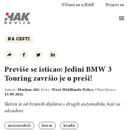
Učlani se u HAK
Prijavi se
Život
Razgovori
NA CESTI
Previše se isticao: Jedini BMW 3
Touring završio je u preši!
Autor:
Marijan Alić
Foto:
West Middlands Police
Objavljeno:
15.09.2021.
Složen je od brojnih dijelova s drugih automobila, koji su
ukradeni
automobili
bmw
krađa