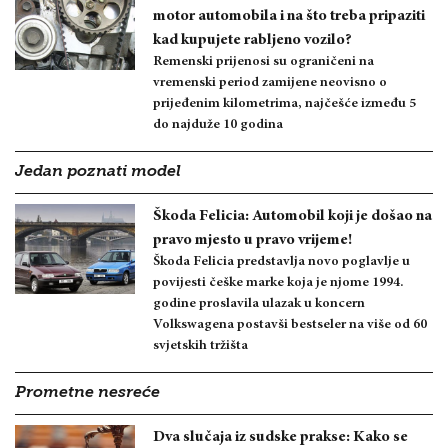
motor automobila i na što treba pripaziti
kad kupujete rabljeno vozilo?
Remenski prijenosi su ograničeni na
vremenski period zamijene neovisno o
prijeđenim kilometrima, najčešće između 5
do najduže 10 godina
Jedan poznati model
Škoda Felicia: Automobil koji je došao na
pravo mjesto u pravo vrijeme!
Škoda Felicia predstavlja novo poglavlje u
povijesti češke marke koja je njome 1994.
godine proslavila ulazak u koncern
Volkswagena postavši bestseler na više od 60
svjetskih tržišta
Prometne nesreće
Dva slučaja iz sudske prakse: Kako se