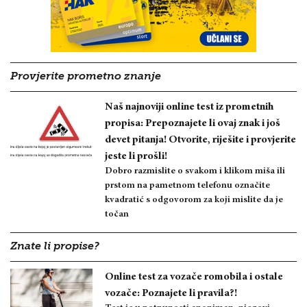
Provjerite prometno znanje
Naš najnoviji online test iz prometnih
propisa: Prepoznajete li ovaj znak i još
devet pitanja! Otvorite, riješite i provjerite
jeste li prošli!
Dobro razmislite o svakom i klikom miša ili
prstom na pametnom telefonu označite
kvadratić s odgovorom za koji mislite da je
točan
Znate li propise?
Online test za vozače romobila i ostale
vozače: Poznajete li pravila?!