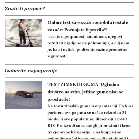
Znate li propise?
Online test za vozače romobila i ostale
vozače: Poznajete li pravila?!
Test je u potpunosti anoniman, njegovi
rezultati nigdje se ne pohranjuju, a cilj nam
je, kao i uvijek, podizanje razine prometne
sigurnosti
Izaberite najsigurnije
TEST ZIMSKIH GUMA: Ugledno
društvo na vrhu, jeftine gume nisu se
proslavile!
Na testu zimskih guma u organizaciji HAK-a i
partnera ovoga puta se našao rekordan 31
model u sve popularnijoj dimenziji 225/40
R18. Proizvodi su se mogli promatrati i kroz
tri cjenovne kategorije, a na kraju su se
najboljima očekivano pokazali oni skuplji i