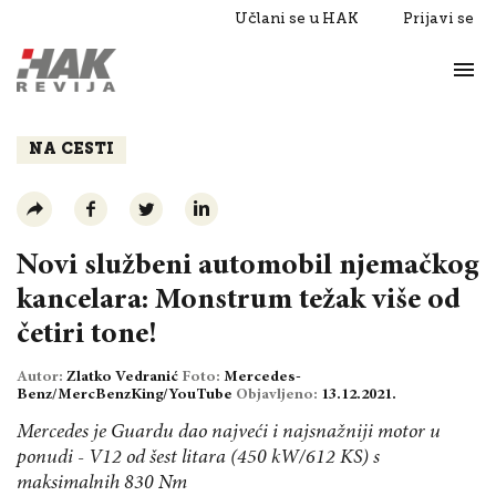
Učlani se u HAK
Prijavi se
Život
Razgovori
NA CESTI
Novi službeni automobil njemačkog
kancelara: Monstrum težak više od
četiri tone!
Autor:
Zlatko Vedranić
Foto:
Mercedes-
Benz/MercBenzKing/YouTube
Objavljeno:
13.12.2021.
Mercedes je Guardu dao najveći i najsnažniji motor u
ponudi - V12 od šest litara (450 kW/612 KS) s
maksimalnih 830 Nm