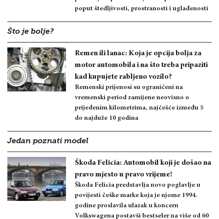
poput štedljivosti, prostranosti i uglađenosti
Što je bolje?
Remen ili lanac: Koja je opcija bolja za
motor automobila i na što treba pripaziti
kad kupujete rabljeno vozilo?
Remenski prijenosi su ograničeni na
vremenski period zamijene neovisno o
prijeđenim kilometrima, najčešće između 5
do najduže 10 godina
Jedan poznati model
Škoda Felicia: Automobil koji je došao na
pravo mjesto u pravo vrijeme!
Škoda Felicia predstavlja novo poglavlje u
povijesti češke marke koja je njome 1994.
godine proslavila ulazak u koncern
Volkswagena postavši bestseler na više od 60