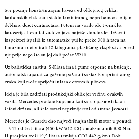
Sve počinje konstruiranjem kaveza od oklopnog čelika,
karbonskih vlakana i stakla laminiranog neprobojnom folijom
debljine deset centimetara. Potom na vozilo ide tvornička
karoserija. Rezultat zadovoljava najviše standarde: državni
inspektori ispalili iz automatske puške preko 300 hitaca na
limuzinu i detonirali 12 kilograma plastičnog eksploziva pored
nje prije nego što su joj dali pečat VR10.
Uz balističku zaštitu, S-Klasa ima i gume otporne na bušenje,
automatski aparat za gašenje požara i sustav komprimiranog
zraka koji može spriječiti ulazak otrovnih plinova.
Ideja je bila zadržati produkcijski oblik jer većinu ovakvih
vozila Mercedes prodaje kupcima koji su u opasnosti kao i
šefovi država, ali žele ostati neprimijećeni od strane javnosti.
Mercedes je Guardu dao najveći i najsnažniji motor u ponudi
– V12 od šest litara (450 kW/612 KS) s maksimalnih 830 Nm.
U prosjeku troši 19,5 litara (emisija CO2 442 g/km). Dok