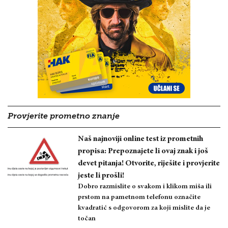
Provjerite prometno znanje
Naš najnoviji online test iz prometnih
propisa: Prepoznajete li ovaj znak i još
devet pitanja! Otvorite, riješite i provjerite
jeste li prošli!
Dobro razmislite o svakom i klikom miša ili
prstom na pametnom telefonu označite
kvadratić s odgovorom za koji mislite da je
točan