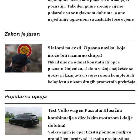
poznatiji. Također, gume srednje cijene
pokazale su se uglavnom dobrima, a one
najjeftinije uglavnom su zaslužile loše ocjene
Zakon je jasan
Slalomi na cesti: Opasna navika, koja
može biti i iznimno skupa!
Nikad nije na odmet konstatirati opće
poznatu činjenicu, slalom vožnja najčešće se
uočava i kažnjava u svojevrsnom kompletu ili
kolopletu s nizom drugih prometnih prekršaja
Popularna opcija
Test Volkswagen Passata: Klasična
kombinacija s dizelskim motorom i dalje
dobitna!
Volkswagen je opet tržištu ponudio pažljivo
promišljeni proizvod s jasnim prednostima