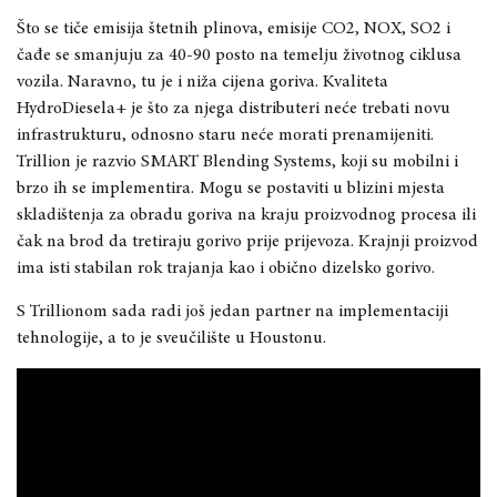
Što se tiče emisija štetnih plinova, emisije CO2, NOX, SO2 i
čađe se smanjuju za 40-90 posto na temelju životnog ciklusa
vozila. Naravno, tu je i niža cijena goriva. Kvaliteta
HydroDiesela+ je što za njega distributeri neće trebati novu
infrastrukturu, odnosno staru neće morati prenamijeniti.
Trillion je razvio SMART Blending Systems, koji su mobilni i
brzo ih se implementira. Mogu se postaviti u blizini mjesta
skladištenja za obradu goriva na kraju proizvodnog procesa ili
čak na brod da tretiraju gorivo prije prijevoza. Krajnji proizvod
ima isti stabilan rok trajanja kao i obično dizelsko gorivo.
S Trillionom sada radi još jedan partner na implementaciji
tehnologije, a to je sveučilište u Houstonu.