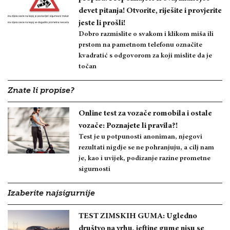
devet pitanja! Otvorite, riješite i provjerite
jeste li prošli!
Dobro razmislite o svakom i klikom miša ili
prstom na pametnom telefonu označite
kvadratić s odgovorom za koji mislite da je
točan
Znate li propise?
Online test za vozače romobila i ostale
vozače: Poznajete li pravila?!
Test je u potpunosti anoniman, njegovi
rezultati nigdje se ne pohranjuju, a cilj nam
je, kao i uvijek, podizanje razine prometne
sigurnosti
Izaberite najsigurnije
TEST ZIMSKIH GUMA: Ugledno
društvo na vrhu, jeftine gume nisu se