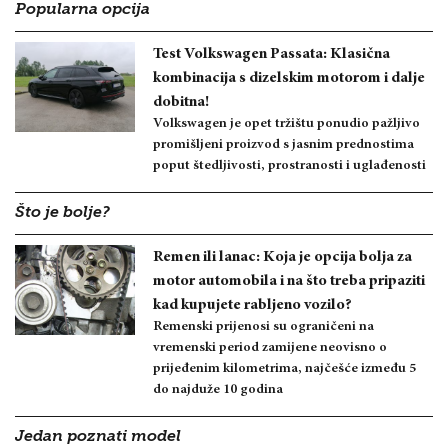
Popularna opcija
Test Volkswagen Passata: Klasična
kombinacija s dizelskim motorom i dalje
dobitna!
Volkswagen je opet tržištu ponudio pažljivo
promišljeni proizvod s jasnim prednostima
poput štedljivosti, prostranosti i uglađenosti
Što je bolje?
Remen ili lanac: Koja je opcija bolja za
motor automobila i na što treba pripaziti
kad kupujete rabljeno vozilo?
Remenski prijenosi su ograničeni na
vremenski period zamijene neovisno o
prijeđenim kilometrima, najčešće između 5
do najduže 10 godina
Jedan poznati model