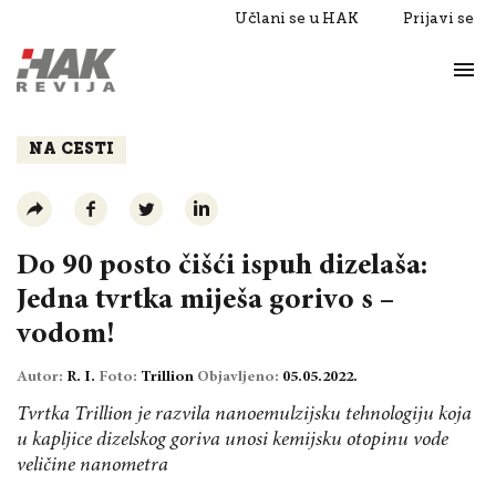
Učlani se u HAK
Prijavi se
Život
Razgovori
NA CESTI
Do 90 posto čišći ispuh dizelaša:
Jedna tvrtka miješa gorivo s –
vodom!
Autor:
R. I.
Foto:
Trillion
Objavljeno:
05.05.2022.
Tvrtka Trillion je razvila nanoemulzijsku tehnologiju koja
u kapljice dizelskog goriva unosi kemijsku otopinu vode
veličine nanometra