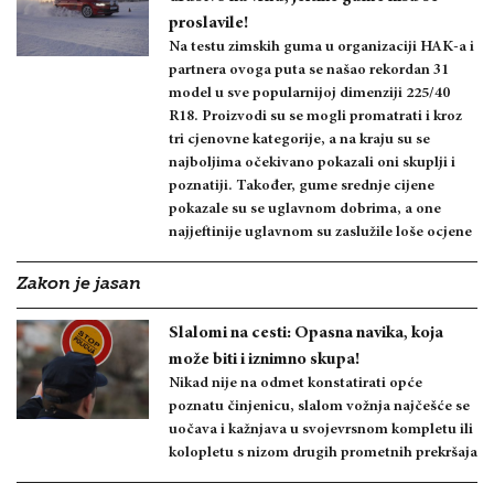
proslavile!
Na testu zimskih guma u organizaciji HAK-a i
partnera ovoga puta se našao rekordan 31
model u sve popularnijoj dimenziji 225/40
R18. Proizvodi su se mogli promatrati i kroz
tri cjenovne kategorije, a na kraju su se
najboljima očekivano pokazali oni skuplji i
poznatiji. Također, gume srednje cijene
pokazale su se uglavnom dobrima, a one
najjeftinije uglavnom su zaslužile loše ocjene
Zakon je jasan
Slalomi na cesti: Opasna navika, koja
može biti i iznimno skupa!
Nikad nije na odmet konstatirati opće
poznatu činjenicu, slalom vožnja najčešće se
uočava i kažnjava u svojevrsnom kompletu ili
kolopletu s nizom drugih prometnih prekršaja