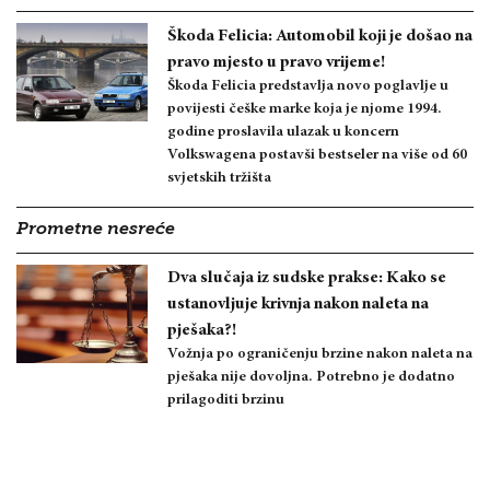
Škoda Felicia: Automobil koji je došao na
pravo mjesto u pravo vrijeme!
Škoda Felicia predstavlja novo poglavlje u
povijesti češke marke koja je njome 1994.
godine proslavila ulazak u koncern
Volkswagena postavši bestseler na više od 60
svjetskih tržišta
Prometne nesreće
Dva slučaja iz sudske prakse: Kako se
ustanovljuje krivnja nakon naleta na
pješaka?!
Vožnja po ograničenju brzine nakon naleta na
pješaka nije dovoljna. Potrebno je dodatno
prilagoditi brzinu