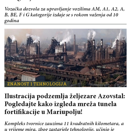
Vozačka dozvola za upravljanje vozilima AM, A1, A2, A,
B, BE, F i G kategorije izdaje se s rokom važenja od 10
godina
ZNANOST I TEHNOLOGIJA
Ilustracija podzemlja željezare Azovstal:
Pogledajte kako izgleda mreža tunela
fortifikacije u Mariupolju!
Kompleks tvornice zauzima 11 kvadratnih kilometara, a
u vrijeme mira, zbog zastarjele tehnologije, učinio je