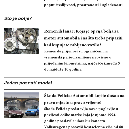
poput štedljivosti, prostranosti i uglađenosti
Što je bolje?
Remen ili lanac: Koja je opcija bolja za
motor automobila i na što treba pripaziti
kad kupujete rabljeno vozilo?
Remenski prijenosi su ograničeni na
vremenski period zamijene neovisno o
prijeđenim kilometrima, najčešće između 5
do najduže 10 godina
Jedan poznati model
Škoda Felicia: Automobil koji je došao na
pravo mjesto u pravo vrijeme!
Škoda Felicia predstavlja novo poglavlje u
povijesti češke marke koja je njome 1994.
godine proslavila ulazak u koncern
Volkswagena postavši bestseler na više od 60