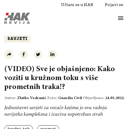
Učlani se u HAK
Prijavi se
Život
Razgovori
SAVJETI
(VIDEO) Sve je objašnjeno: Kako
voziti u kružnom toku s više
prometnih traka!?
Autor:
Zlatko Vedranić
Foto:
Guardia Civil
Objavljeno:
24.05.2022.
Jednostavni savjeti za vozače kojima je ova radnja
nerijetko kompleksna i izaziva nepotreban strah
kružni tok
promet