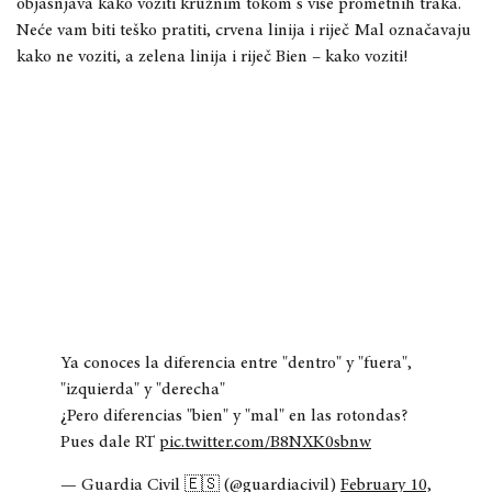
objašnjava kako voziti kružnim tokom s više prometnih traka.
Neće vam biti teško pratiti, crvena linija i riječ Mal označavaju
kako ne voziti, a zelena linija i riječ Bien – kako voziti!
Ya conoces la diferencia entre "dentro" y "fuera",
"izquierda" y "derecha"
¿Pero diferencias "bien" y "mal" en las rotondas?
Pues dale RT
pic.twitter.com/B8NXK0sbnw
— Guardia Civil 🇪🇸 (@guardiacivil)
February 10,