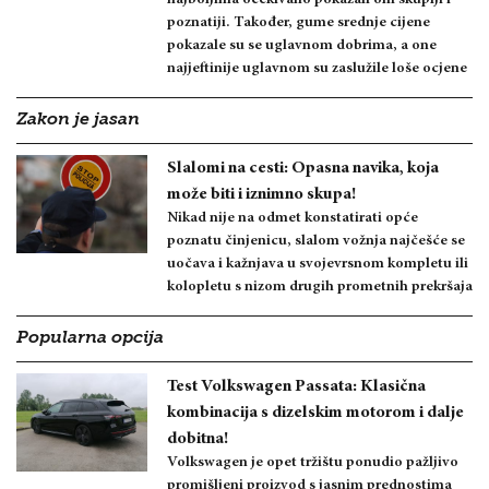
poznatiji. Također, gume srednje cijene
pokazale su se uglavnom dobrima, a one
najjeftinije uglavnom su zaslužile loše ocjene
Zakon je jasan
Slalomi na cesti: Opasna navika, koja
može biti i iznimno skupa!
Nikad nije na odmet konstatirati opće
poznatu činjenicu, slalom vožnja najčešće se
uočava i kažnjava u svojevrsnom kompletu ili
kolopletu s nizom drugih prometnih prekršaja
Popularna opcija
Test Volkswagen Passata: Klasična
kombinacija s dizelskim motorom i dalje
dobitna!
Volkswagen je opet tržištu ponudio pažljivo
promišljeni proizvod s jasnim prednostima