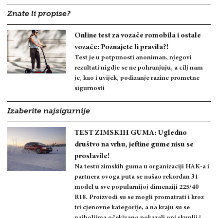
Znate li propise?
Online test za vozače romobila i ostale
vozače: Poznajete li pravila?!
Test je u potpunosti anoniman, njegovi
rezultati nigdje se ne pohranjuju, a cilj nam
je, kao i uvijek, podizanje razine prometne
sigurnosti
Izaberite najsigurnije
TEST ZIMSKIH GUMA: Ugledno
društvo na vrhu, jeftine gume nisu se
proslavile!
Na testu zimskih guma u organizaciji HAK-a i
partnera ovoga puta se našao rekordan 31
model u sve popularnijoj dimenziji 225/40
R18. Proizvodi su se mogli promatrati i kroz
tri cjenovne kategorije, a na kraju su se
najboljima očekivano pokazali oni skuplji i