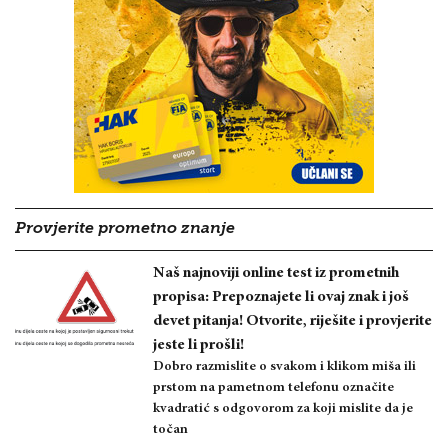
Provjerite prometno znanje
Naš najnoviji online test iz prometnih
propisa: Prepoznajete li ovaj znak i još
devet pitanja! Otvorite, riješite i provjerite
jeste li prošli!
Dobro razmislite o svakom i klikom miša ili
prstom na pametnom telefonu označite
kvadratić s odgovorom za koji mislite da je
točan