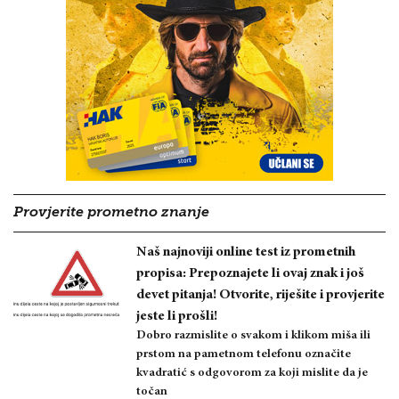
Provjerite prometno znanje
Naš najnoviji online test iz prometnih
propisa: Prepoznajete li ovaj znak i još
devet pitanja! Otvorite, riješite i provjerite
jeste li prošli!
Dobro razmislite o svakom i klikom miša ili
prstom na pametnom telefonu označite
kvadratić s odgovorom za koji mislite da je
točan