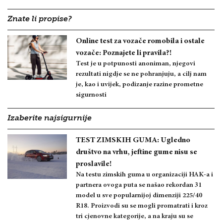
Znate li propise?
Online test za vozače romobila i ostale
vozače: Poznajete li pravila?!
Test je u potpunosti anoniman, njegovi
rezultati nigdje se ne pohranjuju, a cilj nam
je, kao i uvijek, podizanje razine prometne
sigurnosti
Izaberite najsigurnije
TEST ZIMSKIH GUMA: Ugledno
društvo na vrhu, jeftine gume nisu se
proslavile!
Na testu zimskih guma u organizaciji HAK-a i
partnera ovoga puta se našao rekordan 31
model u sve popularnijoj dimenziji 225/40
R18. Proizvodi su se mogli promatrati i kroz
tri cjenovne kategorije, a na kraju su se