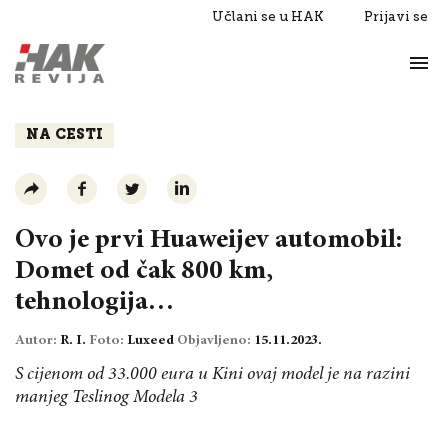
Učlani se u HAK
Prijavi se
Život
Razgovori
NA CESTI
Ovo je prvi Huaweijev automobil:
Domet od čak 800 km,
tehnologija…
Autor:
R. I.
Foto:
Luxeed
Objavljeno:
15.11.2023.
S cijenom od 33.000 eura u Kini ovaj model je na razini
manjeg Teslinog Modela 3