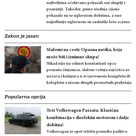
najboljima očekivano pokazali oni skuplji i
poznatiji. Također, gume srednje cijene
pokazale su se uglavnom dobrima, a one
najjeftinije uglavnom su zaslužile loše ocjene
Zakon je jasan
Slalomi na cesti: Opasna navika, koja
može biti i iznimno skupa!
Nikad nije na odmet konstatirati opće
poznatu činjenicu, slalom vožnja najčešće se
uočava i kažnjava u svojevrsnom kompletu ili
kolopletu s nizom drugih prometnih prekršaja
Popularna opcija
Test Volkswagen Passata: Klasična
kombinacija s dizelskim motorom i dalje
dobitna!
Volkswagen je opet tržištu ponudio pažljivo