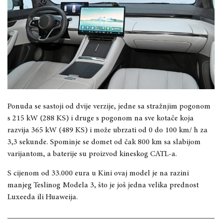
Ponuda se sastoji od dvije verzije, jedne sa stražnjim pogonom
s 215 kW (288 KS) i druge s pogonom na sve kotače koja
razvija 365 kW (489 KS) i može ubrzati od 0 do 100 km/ h za
3,3 sekunde. Spominje se domet od čak 800 km sa slabijom
varijantom, a baterije su proizvod kineskog CATL-a.
S cijenom od 33.000 eura u Kini ovaj model je na razini
manjeg Teslinog Modela 3, što je još jedna velika prednost
Luxeeda ili Huaweija.