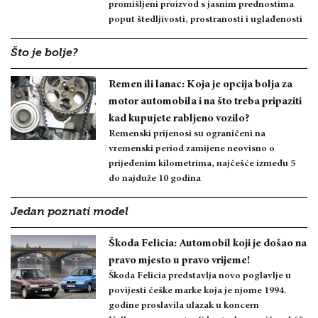
promišljeni proizvod s jasnim prednostima
poput štedljivosti, prostranosti i uglađenosti
Što je bolje?
Remen ili lanac: Koja je opcija bolja za
motor automobila i na što treba pripaziti
kad kupujete rabljeno vozilo?
Remenski prijenosi su ograničeni na
vremenski period zamijene neovisno o
prijeđenim kilometrima, najčešće između 5
do najduže 10 godina
Jedan poznati model
Škoda Felicia: Automobil koji je došao na
pravo mjesto u pravo vrijeme!
Škoda Felicia predstavlja novo poglavlje u
povijesti češke marke koja je njome 1994.
godine proslavila ulazak u koncern