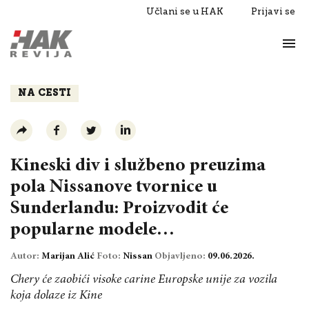
Učlani se u HAK
Prijavi se
Život
Razgovori
NA CESTI
Kineski div i službeno preuzima
pola Nissanove tvornice u
Sunderlandu: Proizvodit će
popularne modele…
Autor:
Marijan Alić
Foto:
Nissan
Objavljeno:
09.06.2026.
Chery će zaobići visoke carine Europske unije za vozila
koja dolaze iz Kine