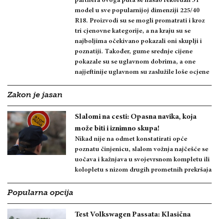
partnera ovoga puta se našao rekordan 31
model u sve popularnijoj dimenziji 225/40
R18. Proizvodi su se mogli promatrati i kroz
tri cjenovne kategorije, a na kraju su se
najboljima očekivano pokazali oni skuplji i
poznatiji. Također, gume srednje cijene
pokazale su se uglavnom dobrima, a one
najjeftinije uglavnom su zaslužile loše ocjene
Zakon je jasan
Slalomi na cesti: Opasna navika, koja
može biti i iznimno skupa!
Nikad nije na odmet konstatirati opće
poznatu činjenicu, slalom vožnja najčešće se
uočava i kažnjava u svojevrsnom kompletu ili
kolopletu s nizom drugih prometnih prekršaja
Popularna opcija
Test Volkswagen Passata: Klasična