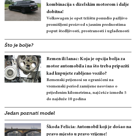
kombinacija s dizelskim motorom i dalje
dobitna!
Volkswagen je opet tržištu ponudio pažljivo
promišljeni proizvod s jasnim prednostima
poput štedljivosti, prostranosti i uglađenosti
Što je bolje?
Remen ili lanac: Koja je opcija bolja za
motor automobila i na što treba pripaziti
kad kupujete rabljeno vozilo?
Remenski prijenosi su ograničeni na
vremenski period zamijene neovisno o
prijeđenim kilometrima, najčešće između 5
do najduže 10 godina
Jedan poznati model
Škoda Felicia: Automobil koji je došao na
pravo mjesto u pravo vrijeme!