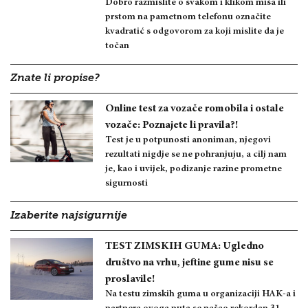
Dobro razmislite o svakom i klikom miša ili
prstom na pametnom telefonu označite
kvadratić s odgovorom za koji mislite da je
točan
Znate li propise?
Online test za vozače romobila i ostale
vozače: Poznajete li pravila?!
Test je u potpunosti anoniman, njegovi
rezultati nigdje se ne pohranjuju, a cilj nam
je, kao i uvijek, podizanje razine prometne
sigurnosti
Izaberite najsigurnije
TEST ZIMSKIH GUMA: Ugledno
društvo na vrhu, jeftine gume nisu se
proslavile!
Na testu zimskih guma u organizaciji HAK-a i