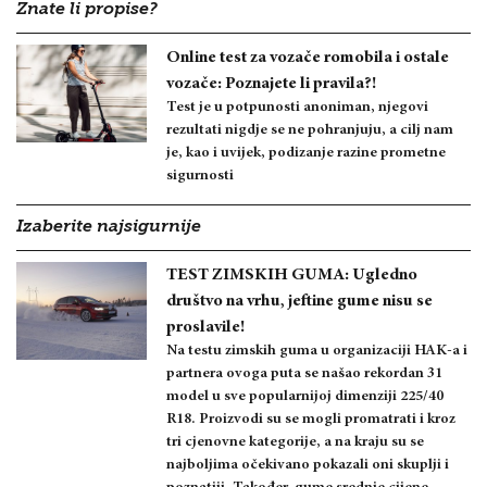
Znate li propise?
Online test za vozače romobila i ostale
vozače: Poznajete li pravila?!
Test je u potpunosti anoniman, njegovi
rezultati nigdje se ne pohranjuju, a cilj nam
je, kao i uvijek, podizanje razine prometne
sigurnosti
Izaberite najsigurnije
TEST ZIMSKIH GUMA: Ugledno
društvo na vrhu, jeftine gume nisu se
proslavile!
Na testu zimskih guma u organizaciji HAK-a i
partnera ovoga puta se našao rekordan 31
model u sve popularnijoj dimenziji 225/40
R18. Proizvodi su se mogli promatrati i kroz
tri cjenovne kategorije, a na kraju su se
najboljima očekivano pokazali oni skuplji i