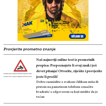
Provjerite prometno znanje
Naš najnoviji online test iz prometnih
propisa: Prepoznajete li ovaj znak i još
devet pitanja! Otvorite, riješite i provjerite
jeste li prošli!
Dobro razmislite o svakom i klikom miša ili
prstom na pametnom telefonu označite
kvadratić s odgovorom za koji mislite da je
točan