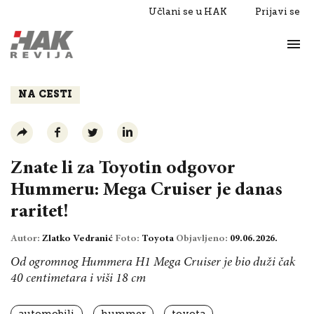
Učlani se u HAK
Prijavi se
Život
Razgovori
NA CESTI
Znate li za Toyotin odgovor
Hummeru: Mega Cruiser je danas
raritet!
Autor:
Zlatko Vedranić
Foto:
Toyota
Objavljeno:
09.06.2026.
Od ogromnog Hummera H1 Mega Cruiser je bio duži čak
40 centimetara i viši 18 cm
automobili
hummer
toyota