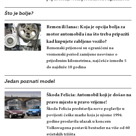
Što je bolje?
Remen ili lanac: Koja je opcija bolja za
motor automobila i na što treba pripaziti
kad kupujete rabljeno vozilo?
Remenski prijenosi su ograničeni na
vremenski period zamijene neovisno o
prijeđenim kilometrima, najčešće između 5
do najduže 10 godina
Jedan poznati model
Škoda Felicia: Automobil koji je došao na
pravo mjesto u pravo vrijeme!
Škoda Felicia predstavlja novo poglavlje u
povijesti češke marke koja je njome 1994.
godine proslavila ulazak u koncern
Volkswagena postavši bestseler na više od 60
svjetskih tržišta