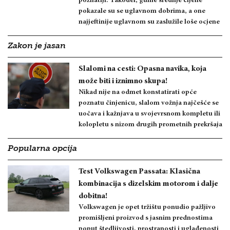
poznatiji. Također, gume srednje cijene
pokazale su se uglavnom dobrima, a one
najjeftinije uglavnom su zaslužile loše ocjene
Zakon je jasan
Slalomi na cesti: Opasna navika, koja
može biti i iznimno skupa!
Nikad nije na odmet konstatirati opće
poznatu činjenicu, slalom vožnja najčešće se
uočava i kažnjava u svojevrsnom kompletu ili
kolopletu s nizom drugih prometnih prekršaja
Popularna opcija
Test Volkswagen Passata: Klasična
kombinacija s dizelskim motorom i dalje
dobitna!
Volkswagen je opet tržištu ponudio pažljivo
promišljeni proizvod s jasnim prednostima
poput štedljivosti, prostranosti i uglađenosti