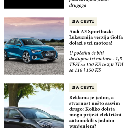
drugoga
NA CESTI
Audi A3 Sportback:
Luksuznija verzija Golfa
dolazi s tri motora!
U početku će biti
dostupna tri motora - 1,5
TFSI sa 150 KS te 2,0 TDI
sa 116 i 150 KS
NA CESTI
Reklama je jedno, a
stvarnost nešto sasvim
drugo: Koliko doista
mogu prijeći električni
automobili s jednim
punjenjem?