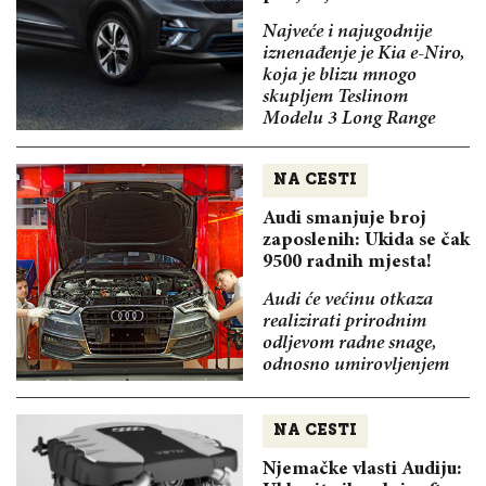
Najveće i najugodnije
iznenađenje je Kia e-Niro,
koja je blizu mnogo
skupljem Teslinom
Modelu 3 Long Range
NA CESTI
Audi smanjuje broj
zaposlenih: Ukida se čak
9500 radnih mjesta!
Audi će većinu otkaza
realizirati prirodnim
odljevom radne snage,
odnosno umirovljenjem
NA CESTI
Njemačke vlasti Audiju: