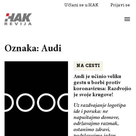
Učlani se u HAK
Prijavi se
Život
Razgovori
Oznaka: Audi
NA CESTI
Audi je učinio veliku
gestu u borbi protiv
koronavirusa: Razdvojio
je svoje krugove!
Uz razdvajanje logotipa
ide i poruka: ne
napuštajmo domove,
održavajmo razmak,
ostanimo zdravi,
podržavajmo jedan