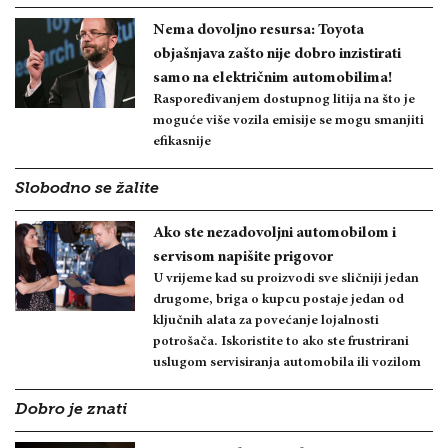
Nema dovoljno resursa: Toyota
objašnjava zašto nije dobro inzistirati
samo na električnim automobilima!
Raspoređivanjem dostupnog litija na što je
moguće više vozila emisije se mogu smanjiti
efikasnije
Slobodno se žalite
Ako ste nezadovoljni automobilom i
servisom napišite prigovor
U vrijeme kad su proizvodi sve sličniji jedan
drugome, briga o kupcu postaje jedan od
ključnih alata za povećanje lojalnosti
potrošača. Iskoristite to ako ste frustrirani
uslugom servisiranja automobila ili vozilom
Dobro je znati