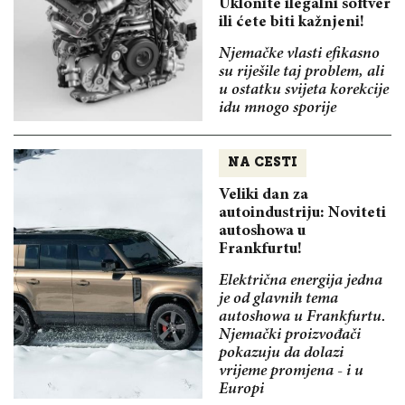
Uklonite ilegalni softver
ili ćete biti kažnjeni!
Njemačke vlasti efikasno
su riješile taj problem, ali
u ostatku svijeta korekcije
idu mnogo sporije
NA CESTI
Veliki dan za
autoindustriju: Noviteti
autoshowa u
Frankfurtu!
Električna energija jedna
je od glavnih tema
autoshowa u Frankfurtu.
Njemački proizvođači
pokazuju da dolazi
vrijeme promjena - i u
Europi