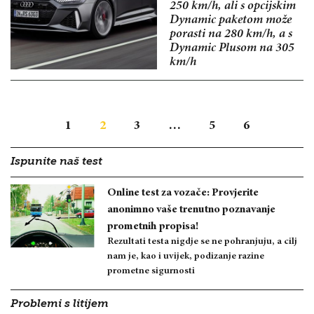
250 km/h, ali s opcijskim
Dynamic paketom može
porasti na 280 km/h, a s
Dynamic Plusom na 305
km/h
1
2
3
…
5
6
Ispunite naš test
Online test za vozače: Provjerite
anonimno vaše trenutno poznavanje
prometnih propisa!
Rezultati testa nigdje se ne pohranjuju, a cilj
nam je, kao i uvijek, podizanje razine
prometne sigurnosti
Problemi s litijem