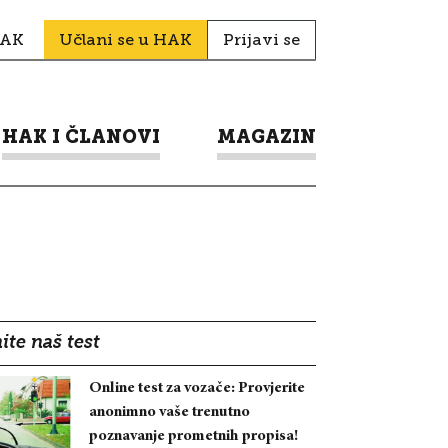
HAK
Učlani se u HAK
Prijavi se
HAK I ČLANOVI
MAGAZIN
ite naš test
Online test za vozače: Provjerite
anonimno vaše trenutno
poznavanje prometnih propisa!