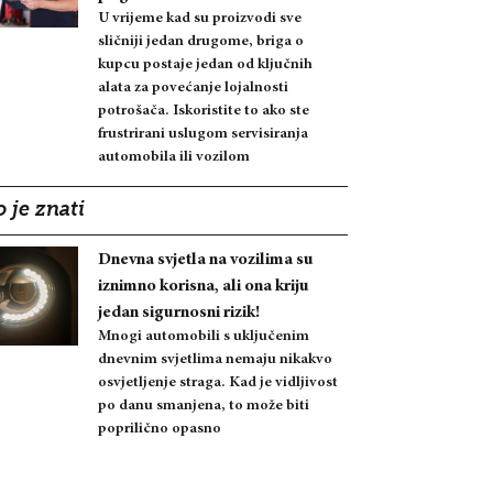
U vrijeme kad su proizvodi sve
sličniji jedan drugome, briga o
kupcu postaje jedan od ključnih
alata za povećanje lojalnosti
potrošača. Iskoristite to ako ste
frustrirani uslugom servisiranja
automobila ili vozilom
 je znati
Dnevna svjetla na vozilima su
iznimno korisna, ali ona kriju
jedan sigurnosni rizik!
Mnogi automobili s uključenim
dnevnim svjetlima nemaju nikakvo
osvjetljenje straga. Kad je vidljivost
po danu smanjena, to može biti
poprilično opasno