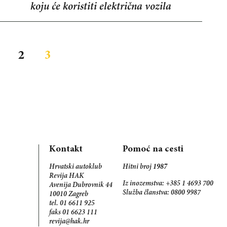
koju će koristiti električna vozila
2
3
Kontakt
Pomoć na cesti
Hrvatski autoklub
Hitni broj
1987
Revija HAK
Iz inozemstva: +385 1 4693 700
Avenija Dubrovnik 44
Služba članstva: 0800 9987
10010 Zagreb
tel. 01 6611 925
faks 01 6623 111
revija@hak.hr