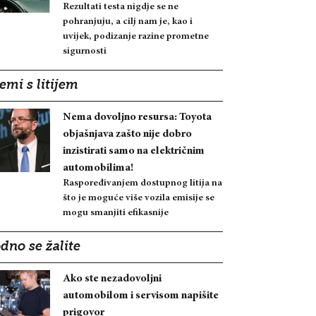
Rezultati testa nigdje se ne
pohranjuju, a cilj nam je, kao i
uvijek, podizanje razine prometne
sigurnosti
emi s litijem
Nema dovoljno resursa: Toyota
objašnjava zašto nije dobro
inzistirati samo na električnim
automobilima!
Raspoređivanjem dostupnog litija na
što je moguće više vozila emisije se
mogu smanjiti efikasnije
dno se žalite
Ako ste nezadovoljni
automobilom i servisom napišite
prigovor