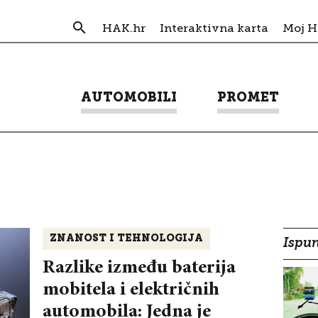
HAK.hr
Interaktivna karta
Moj 
AUTOMOBILI
PROMET
ZNANOST I TEHNOLOGIJA
Ispun
Razlike između baterija
mobitela i električnih
automobila: Jedna je