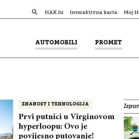
HAK.hr
Interaktivna karta
Moj 
AUTOMOBILI
PROMET
ZNANOST I TEHNOLOGIJA
Ispun
Prvi putnici u Virginovom
hyperloopu: Ovo je
povijesno putovanje!