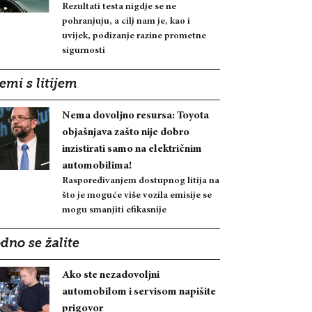
Rezultati testa nigdje se ne
pohranjuju, a cilj nam je, kao i
uvijek, podizanje razine prometne
sigurnosti
emi s litijem
Nema dovoljno resursa: Toyota
objašnjava zašto nije dobro
inzistirati samo na električnim
automobilima!
Raspoređivanjem dostupnog litija na
što je moguće više vozila emisije se
mogu smanjiti efikasnije
dno se žalite
Ako ste nezadovoljni
automobilom i servisom napišite
prigovor