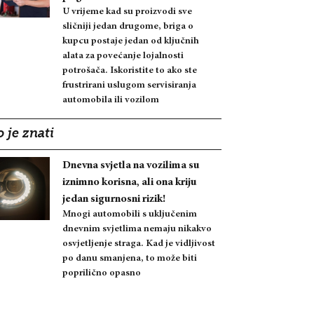
U vrijeme kad su proizvodi sve
sličniji jedan drugome, briga o
kupcu postaje jedan od ključnih
alata za povećanje lojalnosti
potrošača. Iskoristite to ako ste
frustrirani uslugom servisiranja
automobila ili vozilom
 je znati
Dnevna svjetla na vozilima su
iznimno korisna, ali ona kriju
jedan sigurnosni rizik!
Mnogi automobili s uključenim
dnevnim svjetlima nemaju nikakvo
osvjetljenje straga. Kad je vidljivost
po danu smanjena, to može biti
poprilično opasno