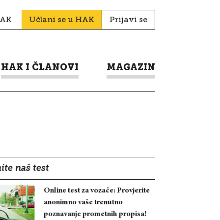
HAK
Učlani se u HAK
Prijavi se
HAK I ČLANOVI
MAGAZIN
ite naš test
Online test za vozače: Provjerite
anonimno vaše trenutno
poznavanje prometnih propisa!