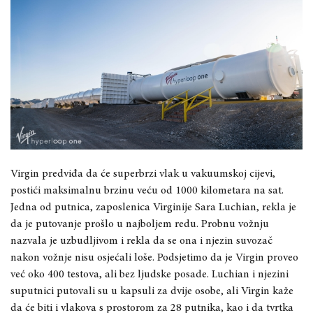
Virgin predviđa da će superbrzi vlak u vakuumskoj cijevi,
postići maksimalnu brzinu veću od 1000 kilometara na sat.
Jedna od putnica, zaposlenica Virginije Sara Luchian, rekla je
da je putovanje prošlo u najboljem redu. Probnu vožnju
nazvala je uzbudljivom i rekla da se ona i njezin suvozač
nakon vožnje nisu osjećali loše. Podsjetimo da je Virgin proveo
već oko 400 testova, ali bez ljudske posade. Luchian i njezini
suputnici putovali su u kapsuli za dvije osobe, ali Virgin kaže
da će biti i vlakova s prostorom za 28 putnika, kao i da tvrtka