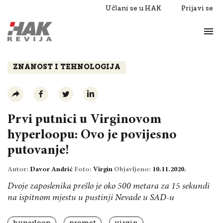
Učlani se u HAK
Prijavi se
Život
Razgovori
ZNANOST I TEHNOLOGIJA
Prvi putnici u Virginovom
hyperloopu: Ovo je povijesno
putovanje!
Autor:
Davor Andrić
Foto:
Virgin
Objavljeno:
10.11.2020.
Dvoje zaposlenika prešlo je oko 500 metara za 15 sekundi
na ispitnom mjestu u pustinji Nevade u SAD-u
hyperloop
promet
virgin