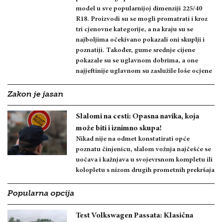
model u sve popularnijoj dimenziji 225/40
R18. Proizvodi su se mogli promatrati i kroz
tri cjenovne kategorije, a na kraju su se
najboljima očekivano pokazali oni skuplji i
poznatiji. Također, gume srednje cijene
pokazale su se uglavnom dobrima, a one
najjeftinije uglavnom su zaslužile loše ocjene
Zakon je jasan
Slalomi na cesti: Opasna navika, koja
može biti i iznimno skupa!
Nikad nije na odmet konstatirati opće
poznatu činjenicu, slalom vožnja najčešće se
uočava i kažnjava u svojevrsnom kompletu ili
kolopletu s nizom drugih prometnih prekršaja
Popularna opcija
Test Volkswagen Passata: Klasična