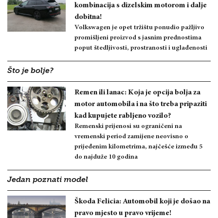
kombinacija s dizelskim motorom i dalje
dobitna!
Volkswagen je opet tržištu ponudio pažljivo
promišljeni proizvod s jasnim prednostima
poput štedljivosti, prostranosti i uglađenosti
Što je bolje?
Remen ili lanac: Koja je opcija bolja za
motor automobila i na što treba pripaziti
kad kupujete rabljeno vozilo?
Remenski prijenosi su ograničeni na
vremenski period zamijene neovisno o
prijeđenim kilometrima, najčešće između 5
do najduže 10 godina
Jedan poznati model
Škoda Felicia: Automobil koji je došao na
pravo mjesto u pravo vrijeme!