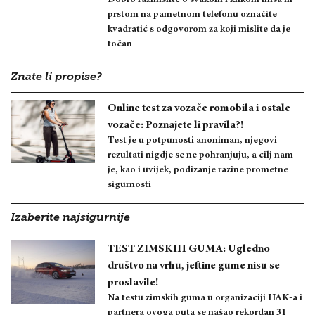
Dobro razmislite o svakom i klikom miša ili
prstom na pametnom telefonu označite
kvadratić s odgovorom za koji mislite da je
točan
Znate li propise?
Online test za vozače romobila i ostale
vozače: Poznajete li pravila?!
Test je u potpunosti anoniman, njegovi
rezultati nigdje se ne pohranjuju, a cilj nam
je, kao i uvijek, podizanje razine prometne
sigurnosti
Izaberite najsigurnije
TEST ZIMSKIH GUMA: Ugledno
društvo na vrhu, jeftine gume nisu se
proslavile!
Na testu zimskih guma u organizaciji HAK-a i
partnera ovoga puta se našao rekordan 31