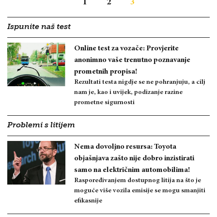
1
2
3
Ispunite naš test
Online test za vozače: Provjerite
anonimno vaše trenutno poznavanje
prometnih propisa!
Rezultati testa nigdje se ne pohranjuju, a cilj
nam je, kao i uvijek, podizanje razine
prometne sigurnosti
Problemi s litijem
Nema dovoljno resursa: Toyota
objašnjava zašto nije dobro inzistirati
samo na električnim automobilima!
Raspoređivanjem dostupnog litija na što je
moguće više vozila emisije se mogu smanjiti
efikasnije