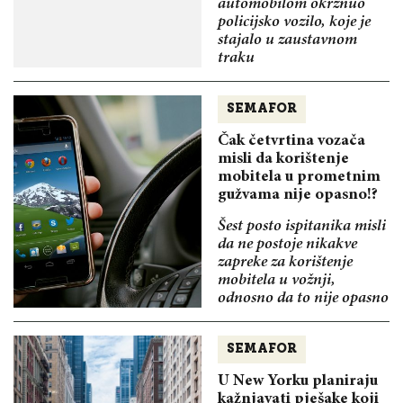
automobilom okrznuo
policijsko vozilo, koje je
stajalo u zaustavnom
traku
SEMAFOR
Čak četvrtina vozača
misli da korištenje
mobitela u prometnim
gužvama nije opasno!?
Šest posto ispitanika misli
da ne postoje nikakve
zapreke za korištenje
mobitela u vožnji,
odnosno da to nije opasno
SEMAFOR
U New Yorku planiraju
kažnjavati pješake koji