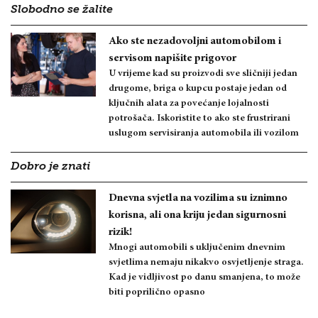
Slobodno se žalite
Ako ste nezadovoljni automobilom i
servisom napišite prigovor
U vrijeme kad su proizvodi sve sličniji jedan
drugome, briga o kupcu postaje jedan od
ključnih alata za povećanje lojalnosti
potrošača. Iskoristite to ako ste frustrirani
uslugom servisiranja automobila ili vozilom
Dobro je znati
Dnevna svjetla na vozilima su iznimno
korisna, ali ona kriju jedan sigurnosni
rizik!
Mnogi automobili s uključenim dnevnim
svjetlima nemaju nikakvo osvjetljenje straga.
Kad je vidljivost po danu smanjena, to može
biti poprilično opasno