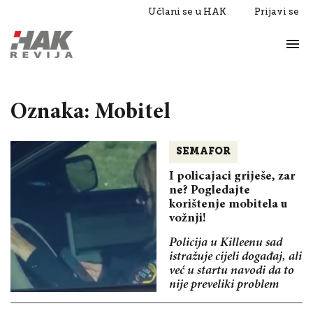
Učlani se u HAK
Prijavi se
Život
Razgovori
Oznaka: Mobitel
SEMAFOR
I policajaci griješe, zar
ne? Pogledajte
korištenje mobitela u
vožnji!
Policija u Killeenu sad
istražuje cijeli događaj, ali
već u startu navodi da to
nije preveliki problem