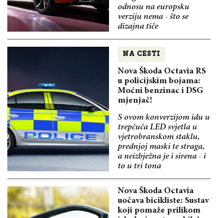
odnosu na europsku
verziju nema - što se
dizajna tiče
NA CESTI
Nova Škoda Octavia RS
u policijskim bojama:
Moćni benzinac i DSG
mjenjač!
S ovom konverzijom idu u
trepćuća LED svjetla u
vjetrobranskom staklu,
prednjoj maski te straga,
a neizbježna je i sirena - i
to u tri tona
Nova Škoda Octavia
uočava bicikliste: Sustav
koji pomaže prilikom