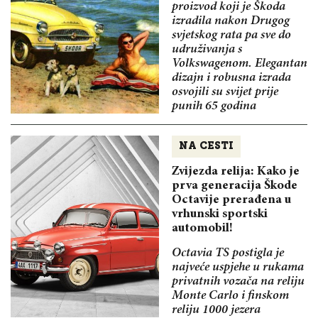
proizvod koji je Škoda
izradila nakon Drugog
svjetskog rata pa sve do
udruživanja s
Volkswagenom. Elegantan
dizajn i robusna izrada
osvojili su svijet prije
punih 65 godina
NA CESTI
Zvijezda relija: Kako je
prva generacija Škode
Octavije prerađena u
vrhunski sportski
automobil!
Octavia TS postigla je
najveće uspjehe u rukama
privatnih vozača na reliju
Monte Carlo i finskom
reliju 1000 jezera