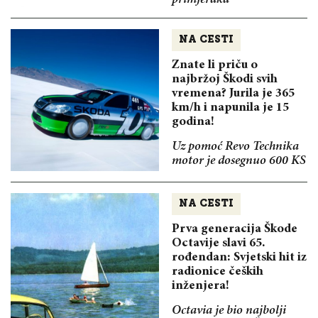
NA CESTI
Znate li priču o
najbržoj Škodi svih
vremena? Jurila je 365
km/h i napunila je 15
godina!
Uz pomoć Revo Technika
motor je dosegnuo 600 KS
NA CESTI
Prva generacija Škode
Octavije slavi 65.
rođendan: Svjetski hit iz
radionice čeških
inženjera!
Octavia je bio najbolji