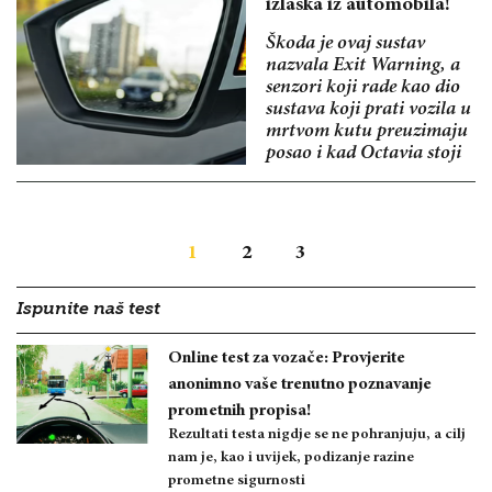
izlaska iz automobila!
Škoda je ovaj sustav
nazvala Exit Warning, a
senzori koji rade kao dio
sustava koji prati vozila u
mrtvom kutu preuzimaju
posao i kad Octavia stoji
1
2
3
Ispunite naš test
Online test za vozače: Provjerite
anonimno vaše trenutno poznavanje
prometnih propisa!
Rezultati testa nigdje se ne pohranjuju, a cilj
nam je, kao i uvijek, podizanje razine
prometne sigurnosti