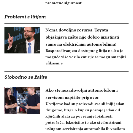
prometne sigurnosti
Problemi s litijem
Nema dovoljno resursa: Toyota
objašnjava zašto nije dobro inzistirati
samo na električnim automobilima!
Raspoređivanjem dostupnog litija na što je
moguće više vozila emisije se mogu smanjiti
efikasnije
Slobodno se žalite
Ako ste nezadovoljni automobilom i
servisom napišite prigovor
U vrijeme kad su proizvodi sve sličniji jedan
drugome, briga o kupcu postaje jedan od
ključnih alata za povećanje lojalnosti
potrošača. Iskoristite to ako ste frustrirani
uslugom servisiranja automobila ili vozilom