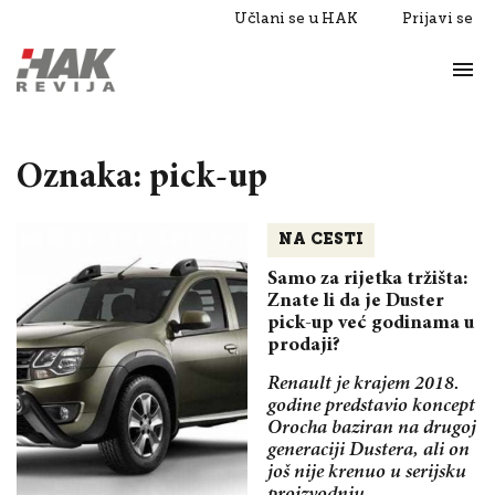
Učlani se u HAK
Prijavi se
Život
Razgovori
Oznaka: pick-up
NA CESTI
Samo za rijetka tržišta:
Znate li da je Duster
pick-up već godinama u
prodaji?
Renault je krajem 2018.
godine predstavio koncept
Orocha baziran na drugoj
generaciji Dustera, ali on
još nije krenuo u serijsku
proizvodnju