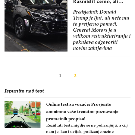
Razmislit ćemo, ali…
Predsjednik Donald
Trump je ljut, ali neće mu
to pretjerno pomoći.
General Motors je u
velikom restrukturiranju i
pokušava odgovoriti
novim zahtjevima
1
2
Ispunite naš test
Online test za vozače: Provjerite
anonimno vaše trenutno poznavanje
prometnih propisa!
Rezultati testa nigdje se ne pohranjuju, a cilj
nam je, kao i uvijek, podizanje razine