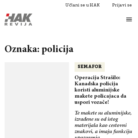
Učlani se u HAK
Prijavi se
Život
Razgovori
Oznaka: policija
SEMAFOR
Operacija Strašilo:
Kanadska policija
koristi aluminijske
makete policajaca da
uspori vozače!
Te makete su aluminijske,
izrađene su od istog
materijala kao cestovni
znakovi, a imaju funkciju
upozorenja