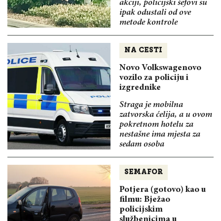
akciji, policijski šefovi su
ipak odustali od ove
metode kontrole
NA CESTI
Novo Volkswagenovo
vozilo za policiju i
izgrednike
Straga je mobilna
zatvorska ćelija, a u ovom
pokretnom hotelu za
nestašne ima mjesta za
sedam osoba
SEMAFOR
Potjera (gotovo) kao u
filmu: Bježao
policijskim
službenicima u