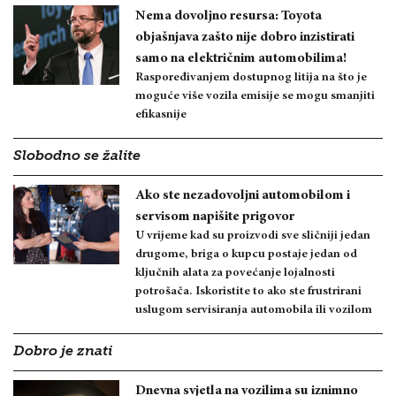
Nema dovoljno resursa: Toyota
objašnjava zašto nije dobro inzistirati
samo na električnim automobilima!
Raspoređivanjem dostupnog litija na što je
moguće više vozila emisije se mogu smanjiti
efikasnije
Slobodno se žalite
Ako ste nezadovoljni automobilom i
servisom napišite prigovor
U vrijeme kad su proizvodi sve sličniji jedan
drugome, briga o kupcu postaje jedan od
ključnih alata za povećanje lojalnosti
potrošača. Iskoristite to ako ste frustrirani
uslugom servisiranja automobila ili vozilom
Dobro je znati
Dnevna svjetla na vozilima su iznimno