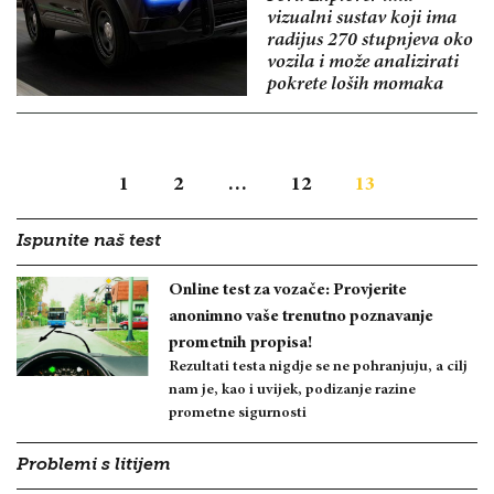
vizualni sustav koji ima
radijus 270 stupnjeva oko
vozila i može analizirati
pokrete loših momaka
1
2
…
12
13
Ispunite naš test
Online test za vozače: Provjerite
anonimno vaše trenutno poznavanje
prometnih propisa!
Rezultati testa nigdje se ne pohranjuju, a cilj
nam je, kao i uvijek, podizanje razine
prometne sigurnosti
Problemi s litijem