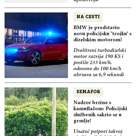
NA CESTI
BMW je predstavio
novu policijsku ‘trojku’ s
dizelskim motorom!
Dvolitreni turbodizelski
motor razvija 190 KS i
postiže 233 km/h,
odnosno do 100 km/h
ubrzava za 6,9 sekundi
SEMAFOR
Nadzor brzine s
kamuflažom: Policijski
službenik sakrio se u
grmlje!
Unatoč potpori takvoj