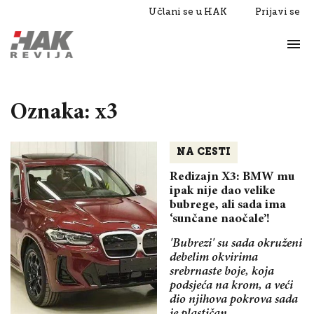
Učlani se u HAK
Prijavi se
Život
Razgovori
Oznaka: x3
NA CESTI
Redizajn X3: BMW mu
ipak nije dao velike
bubrege, ali sada ima
‘sunčane naočale’!
'Bubrezi' su sada okruženi
debelim okvirima
srebrnaste boje, koja
podsjeća na krom, a veći
dio njihova pokrova sada
je plastičan