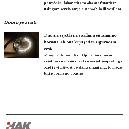
potrošača. Iskoristite to ako ste frustrirani
uslugom servisiranja automobila ili vozilom
Dobro je znati
Dnevna svjetla na vozilima su iznimno
korisna, ali ona kriju jedan sigurnosni
rizik!
Mnogi automobili s uključenim dnevnim
svjetlima nemaju nikakvo osvjetljenje straga.
Kad je vidljivost po danu smanjena, to može
biti poprilično opasno