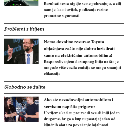
Rezultati testa nigdje se ne pohranjuju, a cilj
nam je, kao i uvijek, podizanje razine
prometne sigurnosti
Problemi s litijem
Nema dovoljno resursa: Toyota
objašnjava zašto nije dobro inzistirati
samo na električnim automobilima!
Raspoređivanjem dostupnog litija na što je
moguće više vozila emisije se mogu smanjiti
efikasnije
Slobodno se žalite
Ako ste nezadovoljni automobilom i
servisom napišite prigovor
U vrijeme kad su proizvodi sve sličniji jedan
drugome, briga o kupcu postaje jedan od
ključnih alata za povećanje lojalnosti