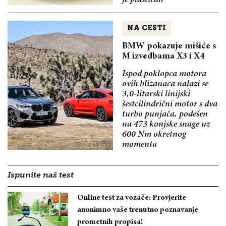
NA CESTI
BMW pokazuje mišiće s
M izvedbama X3 i X4
Ispod poklopca motora
ovih blizanaca nalazi se
3,0-litarski linijski
šestcilindrični motor s dva
turbo punjača, podešen
na 473 konjske snage uz
600 Nm okretnog
momenta
Ispunite naš test
Online test za vozače: Provjerite
anonimno vaše trenutno poznavanje
prometnih propisa!