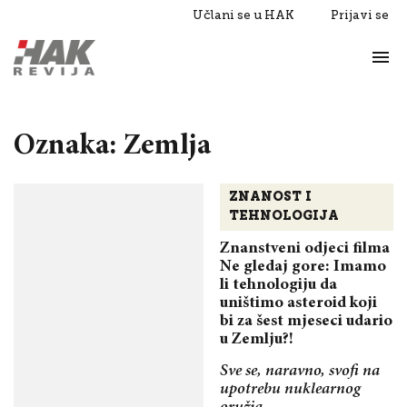
Učlani se u HAK
Prijavi se
Život
Razgovori
Oznaka: Zemlja
ZNANOST I
TEHNOLOGIJA
Znanstveni odjeci filma
Ne gledaj gore: Imamo
li tehnologiju da
uništimo asteroid koji
bi za šest mjeseci udario
u Zemlju?!
Sve se, naravno, svofi na
upotrebu nuklearnog