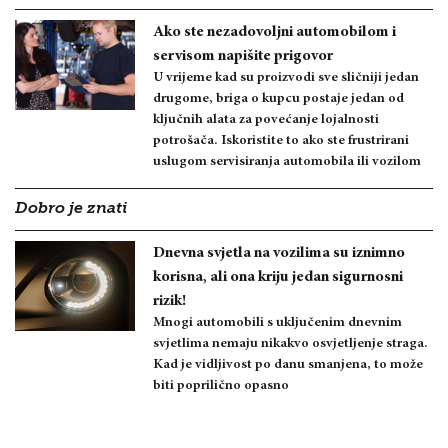
Ako ste nezadovoljni automobilom i
servisom napišite prigovor
U vrijeme kad su proizvodi sve sličniji jedan
drugome, briga o kupcu postaje jedan od
ključnih alata za povećanje lojalnosti
potrošača. Iskoristite to ako ste frustrirani
uslugom servisiranja automobila ili vozilom
Dobro je znati
Dnevna svjetla na vozilima su iznimno
korisna, ali ona kriju jedan sigurnosni
rizik!
Mnogi automobili s uključenim dnevnim
svjetlima nemaju nikakvo osvjetljenje straga.
Kad je vidljivost po danu smanjena, to može
biti poprilično opasno