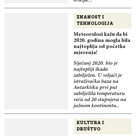
oružja...
ZNANOST I
TEHNOLOGIJA
Meteorolozi kažu da bi
2020. godina mogla bila
najtoplija od početka
mjerenja!
Siječanj 2020. bio je
najtopliji ikada
zabilježen. U veljači je
istraživačka baza na
Antarktiku prvi put
zabilježila temperaturu
veću od 20 stupnjeva na
južnom kontinentu..
KULTURA I
DRUŠTVO