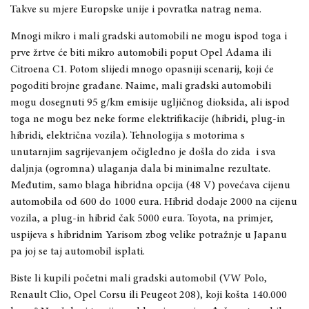
Takve su mjere Europske unije i povratka natrag nema.
Mnogi mikro i mali gradski automobili ne mogu ispod toga i
prve žrtve će biti mikro automobili poput Opel Adama ili
Citroena C1. Potom slijedi mnogo opasniji scenarij, koji će
pogoditi brojne građane. Naime, mali gradski automobili
mogu dosegnuti 95 g/km emisije ugljičnog dioksida, ali ispod
toga ne mogu bez neke forme elektrifikacije (hibridi, plug-in
hibridi, električna vozila). Tehnologija s motorima s
unutarnjim sagrijevanjem očigledno je došla do zida i sva
daljnja (ogromna) ulaganja dala bi minimalne rezultate.
Međutim, samo blaga hibridna opcija (48 V) povećava cijenu
automobila od 600 do 1000 eura. Hibrid dodaje 2000 na cijenu
vozila, a plug-in hibrid čak 5000 eura. Toyota, na primjer,
uspijeva s hibridnim Yarisom zbog velike potražnje u Japanu
pa joj se taj automobil isplati.
Biste li kupili početni mali gradski automobil (VW Polo,
Renault Clio, Opel Corsu ili Peugeot 208), koji košta 140.000