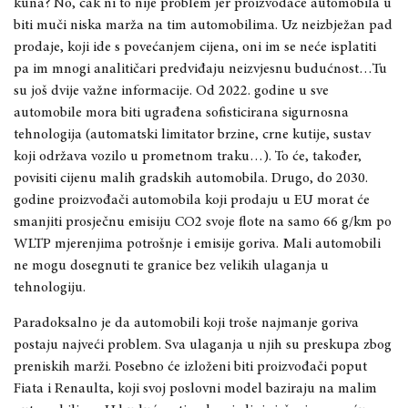
kuna? No, čak ni to nije problem jer proizvođače automobila u
biti muči niska marža na tim automobilima. Uz neizbježan pad
prodaje, koji ide s povećanjem cijena, oni im se neće isplatiti
pa im mnogi analitičari predviđaju neizvjesnu budućnost…Tu
su još dvije važne informacije. Od 2022. godine u sve
automobile mora biti ugrađena sofisticirana sigurnosna
tehnologija (automatski limitator brzine, crne kutije, sustav
koji održava vozilo u prometnom traku…). To će, također,
povisiti cijenu malih gradskih automobila. Drugo, do 2030.
godine proizvođači automobila koji prodaju u EU morat će
smanjiti prosječnu emisiju CO2 svoje flote na samo 66 g/km po
WLTP mjerenjima potrošnje i emisije goriva. Mali automobili
ne mogu dosegnuti te granice bez velikih ulaganja u
tehnologiju.
Paradoksalno je da automobili koji troše najmanje goriva
postaju najveći problem. Sva ulaganja u njih su preskupa zbog
preniskih marži. Posebno će izloženi biti proizvođači poput
Fiata i Renaulta, koji svoj poslovni model baziraju na malim