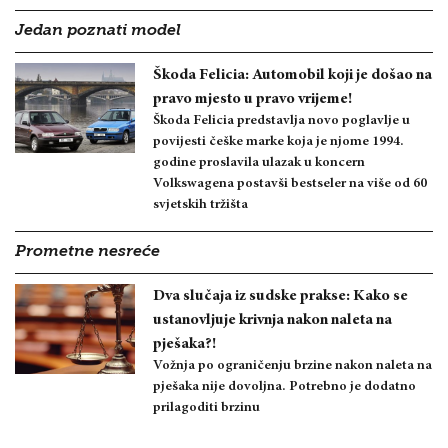
Jedan poznati model
Škoda Felicia: Automobil koji je došao na
pravo mjesto u pravo vrijeme!
Škoda Felicia predstavlja novo poglavlje u
povijesti češke marke koja je njome 1994.
godine proslavila ulazak u koncern
Volkswagena postavši bestseler na više od 60
svjetskih tržišta
Prometne nesreće
Dva slučaja iz sudske prakse: Kako se
ustanovljuje krivnja nakon naleta na
pješaka?!
Vožnja po ograničenju brzine nakon naleta na
pješaka nije dovoljna. Potrebno je dodatno
prilagoditi brzinu