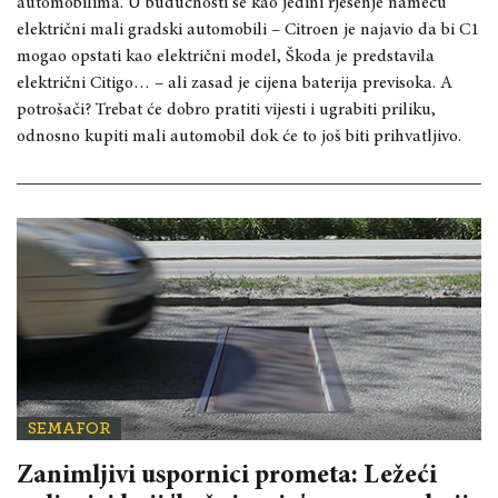
automobilima. U budućnosti se kao jedini rješenje nameću
električni mali gradski automobili – Citroen je najavio da bi C1
mogao opstati kao električni model, Škoda je predstavila
električni Citigo… – ali zasad je cijena baterija previsoka. A
potrošači? Trebat će dobro pratiti vijesti i ugrabiti priliku,
odnosno kupiti mali automobil dok će to još biti prihvatljivo.
SEMAFOR
Zanimljivi uspornici prometa: Ležeći