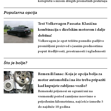
kolopletu s nizom drugih prometnih prekršaja
Popularna opcija
Test Volkswagen Passata: Klasična
kombinacija s dizelskim motorom i dalje
dobitna!
Volkswagen je opet tržištu ponudio pažljivo
promišljeni proizvod s jasnim prednostima
poput štedljivosti, prostranosti i uglađenosti
Što je bolje?
Remen ili lanac: Koja je opcija bolja za
motor automobila i na što treba pripaziti
kad kupujete rabljeno vozilo?
Remenski prijenosi su ograničeni na
vremenski period zamijene neovisno o
prijeđenim kilometrima, najčešće između 5
do najduže 10 godina