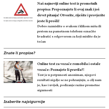
Naš najnoviji online test iz prometnih
propisa: Prepoznajete li ovaj znak i još
devet pitanja! Otvorite, riješite i provjerite
jeste li prošli!
Dobro razmislite o svakom i klikom miša ili
prstom na pametnom telefonu označite
kvadratić s odgovorom za koji mislite da je
točan
Znate li propise?
Online test za vozače romobila i ostale
vozače: Poznajete li pravila?!
Test je u potpunosti anoniman, njegovi
rezultati nigdje se ne pohranjuju, a cilj nam
je, kao i uvijek, podizanje razine prometne
sigurnosti
Izaberite najsigurnije