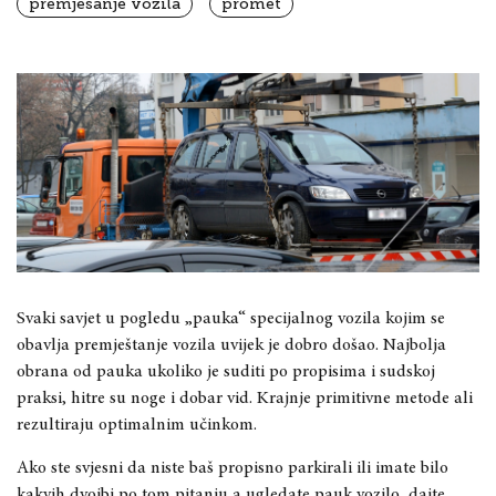
premješanje vozila
promet
Svaki savjet u pogledu „pauka“ specijalnog vozila kojim se
obavlja premještanje vozila uvijek je dobro došao. Najbolja
obrana od pauka ukoliko je suditi po propisima i sudskoj
praksi, hitre su noge i dobar vid. Krajnje primitivne metode ali
rezultiraju optimalnim učinkom.
Ako ste svjesni da niste baš propisno parkirali ili imate bilo
kakvih dvojbi po tom pitanju a ugledate pauk vozilo, dajte