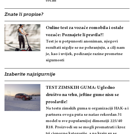
točan
Znate li propise?
Online test za vozače romobila i ostale
vozače: Poznajete li pravila?!
Test je u potpunosti anoniman, njegovi
rezultati nigdje se ne pohranjuju, a cilj nam
je, kao i uvijek, podizanje razine prometne
sigurnosti
Izaberite najsigurnije
TEST ZIMSKIH GUMA: Ugledno
društvo na vrhu, jeftine gume nisu se
proslavile!
Na testu zimskih guma u organizaciji HAK-a i
partnera ovoga puta se našao rekordan 31
model u sve popularnijoj dimenziji 225/40
R18. Proizvodi su se mogli promatrati i kroz
tri cjenovne kategorije, a na kraju su se