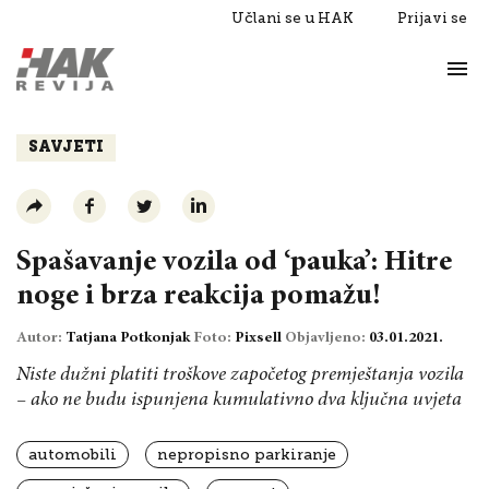
Učlani se u HAK
Prijavi se
Život
Razgovori
SAVJETI
Spašavanje vozila od ‘pauka’: Hitre
noge i brza reakcija pomažu!
Autor:
Tatjana Potkonjak
Foto:
Pixsell
Objavljeno:
03.01.2021.
Niste dužni platiti troškove započetog premještanja vozila
– ako ne budu ispunjena kumulativno dva ključna uvjeta
automobili
nepropisno parkiranje