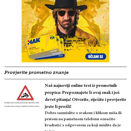
Provjerite prometno znanje
Naš najnoviji online test iz prometnih
propisa: Prepoznajete li ovaj znak i još
devet pitanja! Otvorite, riješite i provjerite
jeste li prošli!
Dobro razmislite o svakom i klikom miša ili
prstom na pametnom telefonu označite
kvadratić s odgovorom za koji mislite da je