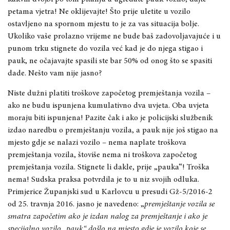
petama vjetra! Ne oklijevajte! Što prije uletite u vozilo
ostavljeno na spornom mjestu to je za vas situacija bolje.
Ukoliko vaše prolazno vrijeme ne bude baš zadovoljavajuće i u
punom trku stignete do vozila već kad je do njega stigao i
pauk, ne očajavajte spasili ste bar 50% od onog što se spasiti
dade. Nešto vam nije jasno?
Niste dužni platiti troškove započetog premještanja vozila –
ako ne budu ispunjena kumulativno dva uvjeta. Oba uvjeta
moraju biti ispunjena! Pazite čak i ako je policijski službenik
izdao naredbu o premještanju vozila, a pauk nije još stigao na
mjesto gdje se nalazi vozilo – nema naplate troškova
premještanja vozila, štoviše nema ni troškova započetog
premještanja vozila. Stignete li dakle, prije „pauka“! Troška
nema! Sudska praksa potvrdila je to u niz svojih odluka.
Primjerice Županjski sud u Karlovcu u presudi Gž-5/2016-2
od 25. travnja 2016. jasno je navedeno: „
premještanje vozila se
smatra započetim ako je izdan nalog za premještanje i ako je
specijalno vozilo „pauk“ došlo na mjesto gdje je vozilo koje se