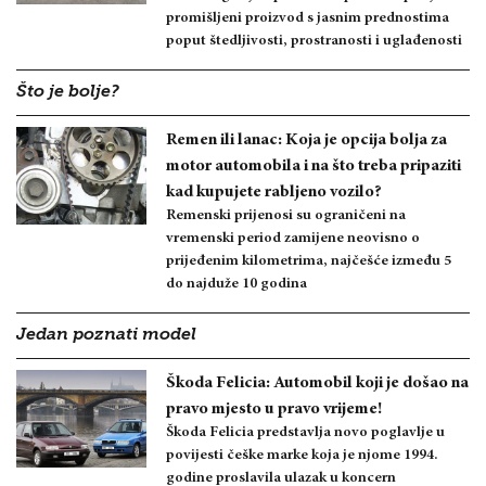
promišljeni proizvod s jasnim prednostima
poput štedljivosti, prostranosti i uglađenosti
Što je bolje?
Remen ili lanac: Koja je opcija bolja za
motor automobila i na što treba pripaziti
kad kupujete rabljeno vozilo?
Remenski prijenosi su ograničeni na
vremenski period zamijene neovisno o
prijeđenim kilometrima, najčešće između 5
do najduže 10 godina
Jedan poznati model
Škoda Felicia: Automobil koji je došao na
pravo mjesto u pravo vrijeme!
Škoda Felicia predstavlja novo poglavlje u
povijesti češke marke koja je njome 1994.
godine proslavila ulazak u koncern