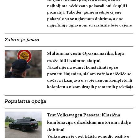
najboljima očekivano pokazali oni skuplji i
poznatiji. Također, gume srednje cijene
pokazale su se uglavnom dobrima, a one
najjeftinije uglavnom su zaslužile loše ocjene
Zakon je jasan
Slalomi na cesti: Opasna navika, koja
može biti i iznimno skupa!
Nikad nije na odmet konstatirati opće
poznatu činjenicu, slalom vožnja najčešće se
uočava i kažnjava u svojevrsnom kompletu ili
kolopletu s nizom drugih prometnih prekršaja
Popularna opcija
Test Volkswagen Passata: Klasična
kombinacija s dizelskim motorom i dalje
dobitna!
Volkswagen je opet tržištu ponudio pažljivo