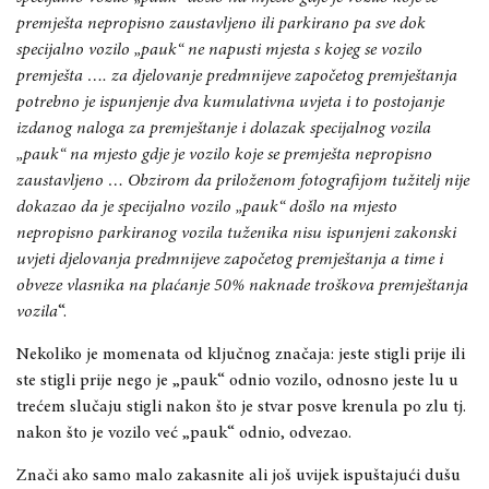
premješta nepropisno zaustavljeno ili parkirano pa sve dok
specijalno vozilo „pauk“ ne napusti mjesta s kojeg se vozilo
premješta …. za djelovanje predmnijeve započetog premještanja
potrebno je ispunjenje dva kumulativna uvjeta i to postojanje
izdanog naloga za premještanje i dolazak specijalnog vozila
„pauk“ na mjesto gdje je vozilo koje se premješta nepropisno
zaustavljeno … Obzirom da priloženom fotografijom tužitelj nije
dokazao da je specijalno vozilo „pauk“ došlo na mjesto
nepropisno parkiranog vozila tuženika nisu ispunjeni zakonski
uvjeti djelovanja predmnijeve započetog premještanja a time i
obveze vlasnika na plaćanje 50% naknade troškova premještanja
vozila
“.
Nekoliko je momenata od ključnog značaja: jeste stigli prije ili
ste stigli prije nego je „pauk“ odnio vozilo, odnosno jeste lu u
trećem slučaju stigli nakon što je stvar posve krenula po zlu tj.
nakon što je vozilo već „pauk“ odnio, odvezao.
Znači ako samo malo zakasnite ali još uvijek ispuštajući dušu