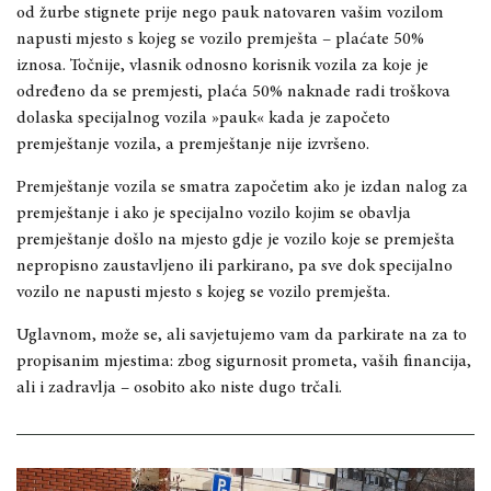
od žurbe stignete prije nego pauk natovaren vašim vozilom
napusti mjesto s kojeg se vozilo premješta – plaćate 50%
iznosa. Točnije, vlasnik odnosno korisnik vozila za koje je
određeno da se premjesti, plaća 50% naknade radi troškova
dolaska specijalnog vozila »pauk« kada je započeto
premještanje vozila, a premještanje nije izvršeno.
Premještanje vozila se smatra započetim ako je izdan nalog za
premještanje i ako je specijalno vozilo kojim se obavlja
premještanje došlo na mjesto gdje je vozilo koje se premješta
nepropisno zaustavljeno ili parkirano, pa sve dok specijalno
vozilo ne napusti mjesto s kojeg se vozilo premješta.
Uglavnom, može se, ali savjetujemo vam da parkirate na za to
propisanim mjestima: zbog sigurnosit prometa, vaših financija,
ali i zadravlja – osobito ako niste dugo trčali.