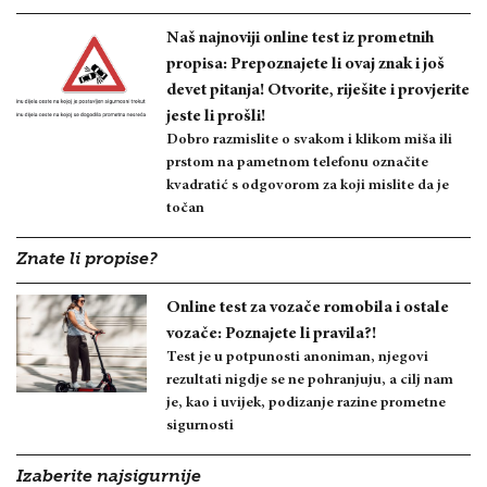
Naš najnoviji online test iz prometnih
propisa: Prepoznajete li ovaj znak i još
devet pitanja! Otvorite, riješite i provjerite
jeste li prošli!
Dobro razmislite o svakom i klikom miša ili
prstom na pametnom telefonu označite
kvadratić s odgovorom za koji mislite da je
točan
Znate li propise?
Online test za vozače romobila i ostale
vozače: Poznajete li pravila?!
Test je u potpunosti anoniman, njegovi
rezultati nigdje se ne pohranjuju, a cilj nam
je, kao i uvijek, podizanje razine prometne
sigurnosti
Izaberite najsigurnije