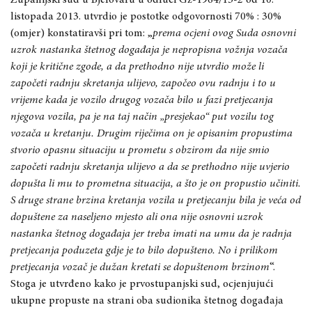
listopada 2013. utvrdio je postotke odgovornosti 70% : 30%
(omjer) konstatiravši pri tom: „
prema ocjeni ovog Suda osnovni
uzrok nastanka štetnog događaja je nepropisna vožnja vozača
koji je kritične zgode, a da prethodno nije utvrdio može li
započeti radnju skretanja ulijevo, započeo ovu radnju i to u
vrijeme kada je vozilo drugog vozača bilo u fazi pretjecanja
njegova vozila, pa je na taj način „presjekao“ put vozilu tog
vozača u kretanju. Drugim riječima on je opisanim propustima
stvorio opasnu situaciju u prometu s obzirom da nije smio
započeti radnju skretanja ulijevo a da se prethodno nije uvjerio
dopušta li mu to prometna situacija, a što je on propustio učiniti.
S druge strane brzina kretanja vozila u pretjecanju bila je veća od
dopuštene za naseljeno mjesto ali ona nije osnovni uzrok
nastanka štetnog događaja jer treba imati na umu da je radnja
pretjecanja poduzeta gdje je to bilo dopušteno. No i prilikom
pretjecanja vozač je dužan kretati se dopuštenom brzinom
“.
Stoga je utvrđeno kako je prvostupanjski sud, ocjenjujući
ukupne propuste na strani oba sudionika štetnog događaja