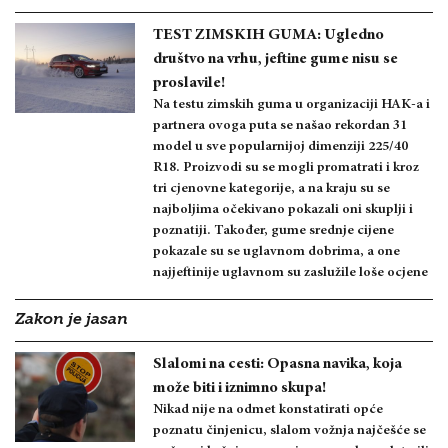
TEST ZIMSKIH GUMA: Ugledno
društvo na vrhu, jeftine gume nisu se
proslavile!
Na testu zimskih guma u organizaciji HAK-a i
partnera ovoga puta se našao rekordan 31
model u sve popularnijoj dimenziji 225/40
R18. Proizvodi su se mogli promatrati i kroz
tri cjenovne kategorije, a na kraju su se
najboljima očekivano pokazali oni skuplji i
poznatiji. Također, gume srednje cijene
pokazale su se uglavnom dobrima, a one
najjeftinije uglavnom su zaslužile loše ocjene
Zakon je jasan
Slalomi na cesti: Opasna navika, koja
može biti i iznimno skupa!
Nikad nije na odmet konstatirati opće
poznatu činjenicu, slalom vožnja najčešće se