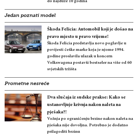
do najduže 10 godina
Jedan poznati model
Škoda Felicia: Automobil koji je došao na
pravo mjesto u pravo vrijeme!
Škoda Felicia predstavlja novo poglavlje u
povijesti češke marke koja je njome 1994.
godine proslavila ulazak u koncern
Volkswagena postavši bestseler na više od 60
svjetskih tržišta
Prometne nesreće
Dva slučaja iz sudske prakse: Kako se
ustanovljuje krivnja nakon naleta na
pješaka?!
Vožnja po ograničenju brzine nakon naleta na
pješaka nije dovoljna. Potrebno je dodatno
prilagoditi brzinu