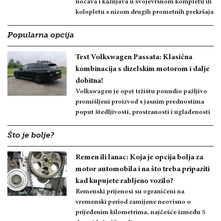
uočava i kažnjava u svojevrsnom kompletu ili
kolopletu s nizom drugih prometnih prekršaja
Popularna opcija
Test Volkswagen Passata: Klasična
kombinacija s dizelskim motorom i dalje
dobitna!
Volkswagen je opet tržištu ponudio pažljivo
promišljeni proizvod s jasnim prednostima
poput štedljivosti, prostranosti i uglađenosti
Što je bolje?
Remen ili lanac: Koja je opcija bolja za
motor automobila i na što treba pripaziti
kad kupujete rabljeno vozilo?
Remenski prijenosi su ograničeni na
vremenski period zamijene neovisno o
prijeđenim kilometrima, najčešće između 5