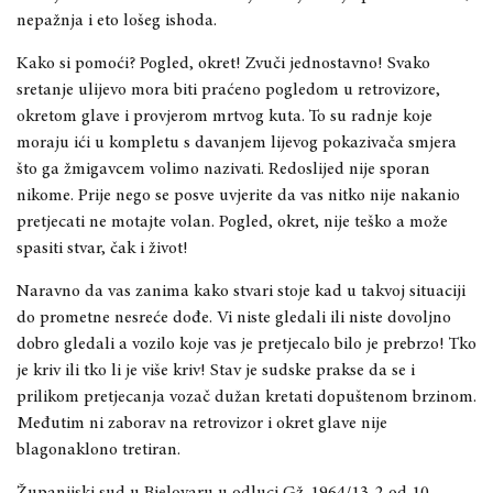
nepažnja i eto lošeg ishoda.
Kako si pomoći? Pogled, okret! Zvuči jednostavno! Svako
sretanje ulijevo mora biti praćeno pogledom u retrovizore,
okretom glave i provjerom mrtvog kuta. To su radnje koje
moraju ići u kompletu s davanjem lijevog pokazivača smjera
što ga žmigavcem volimo nazivati. Redoslijed nije sporan
nikome. Prije nego se posve uvjerite da vas nitko nije nakanio
pretjecati ne motajte volan. Pogled, okret, nije teško a može
spasiti stvar, čak i život!
Naravno da vas zanima kako stvari stoje kad u takvoj situaciji
do prometne nesreće dođe. Vi niste gledali ili niste dovoljno
dobro gledali a vozilo koje vas je pretjecalo bilo je prebrzo! Tko
je kriv ili tko li je više kriv! Stav je sudske prakse da se i
prilikom pretjecanja vozač dužan kretati dopuštenom brzinom.
Međutim ni zaborav na retrovizor i okret glave nije
blagonaklono tretiran.
Županijski sud u Bjelovaru u odluci Gž-1964/13-2 od 10.