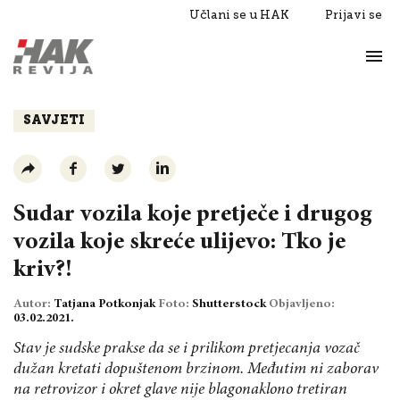
Učlani se u HAK
Prijavi se
Život
Razgovori
SAVJETI
Sudar vozila koje pretječe i drugog
vozila koje skreće ulijevo: Tko je
kriv?!
Autor:
Tatjana Potkonjak
Foto:
Shutterstock
Objavljeno:
03.02.2021.
Stav je sudske prakse da se i prilikom pretjecanja vozač
dužan kretati dopuštenom brzinom. Međutim ni zaborav
na retrovizor i okret glave nije blagonaklono tretiran