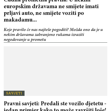
Čudna prometna pravila: U nekim
europskim državama ne smijete imati
prljavi auto, ne smijete voziti po
makadamu...
Koje pravilo će nas najteže pogoditi? Možda ono da je u
nekim državama zabranjeno rukama izraziti
negodovanje u prometu
SAVJETI
Pravni savjeti: Predali ste vozilo djetetu -
jedan primjer kako to može završiti loše!