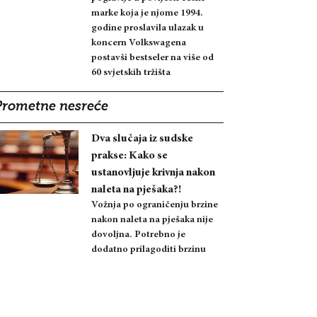
marke koja je njome 1994.
godine proslavila ulazak u
koncern Volkswagena
postavši bestseler na više od
60 svjetskih tržišta
Prometne nesreće
Dva slučaja iz sudske
prakse: Kako se
ustanovljuje krivnja nakon
naleta na pješaka?!
Vožnja po ograničenju brzine
nakon naleta na pješaka nije
dovoljna. Potrebno je
dodatno prilagoditi brzinu