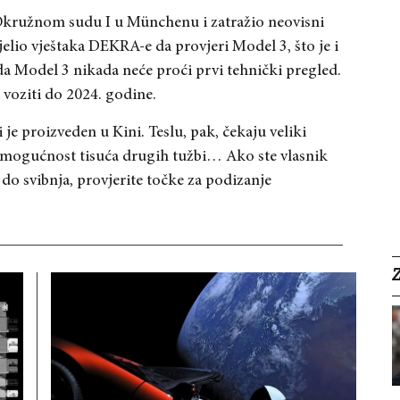
Okružnom sudu I u Münchenu i zatražio neovisni
elio vještaka DEKRA-e da provjeri Model 3, što je i
da Model 3 nikada neće proći prvi tehnički pregled.
voziti do 2024. godine.
 je proizveden u Kini. Teslu, pak, čekaju veliki
e mogućnost tisuća drugih tužbi… Ako ste vlasnik
do svibnja, provjerite točke za podizanje