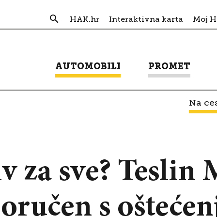
HAK.hr
Interaktivna karta
Moj 
AUTOMOBILI
PROMET
Na ces
iv za sve? Teslin
poručen s oštećen