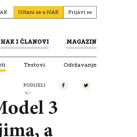
HAK
Učlani se u HAK
Prijavi se
HAK I ČLANOVI
MAGAZIN
ti
Testovi
Održavanje
PODIJELI
 Model 3
jima, a