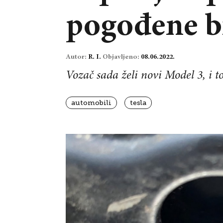
pogođene bi
Autor:
R. I.
Objavljeno:
08.06.2022.
Vozač sada želi novi Model 3, i t
automobili
tesla