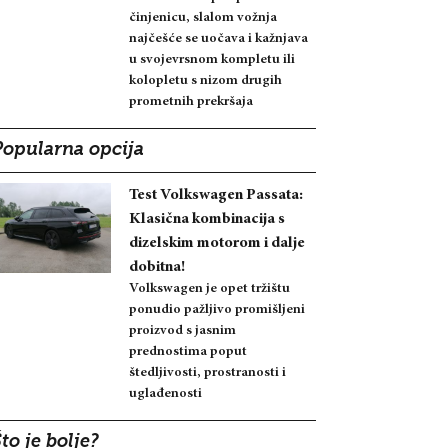
činjenicu, slalom vožnja
najčešće se uočava i kažnjava
u svojevrsnom kompletu ili
kolopletu s nizom drugih
prometnih prekršaja
Popularna opcija
Test Volkswagen Passata:
Klasična kombinacija s
dizelskim motorom i dalje
dobitna!
Volkswagen je opet tržištu
ponudio pažljivo promišljeni
proizvod s jasnim
prednostima poput
štedljivosti, prostranosti i
uglađenosti
to je bolje?