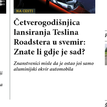
NA CESTI
Četverogodišnjica
lansiranja Teslina
Roadstera u svemir:
Znate li gdje je sad?
Znanstvenici misle da je ostao još samo
aluminijski okvir automobila
ji
ra
Š