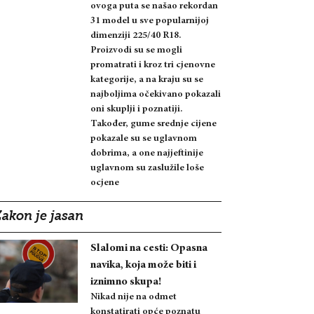
ovoga puta se našao rekordan
31 model u sve popularnijoj
dimenziji 225/40 R18.
Proizvodi su se mogli
promatrati i kroz tri cjenovne
kategorije, a na kraju su se
najboljima očekivano pokazali
oni skuplji i poznatiji.
Također, gume srednje cijene
pokazale su se uglavnom
dobrima, a one najjeftinije
uglavnom su zaslužile loše
ocjene
Zakon je jasan
Slalomi na cesti: Opasna
navika, koja može biti i
iznimno skupa!
Nikad nije na odmet
konstatirati opće poznatu