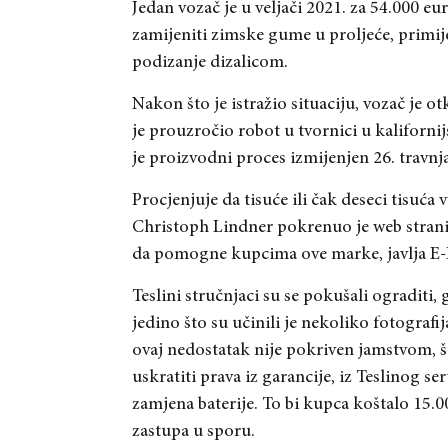
Jedan vozač je u veljači 2021. za 54.000 
zamijeniti zimske gume u proljeće, primij
podizanje dizalicom.
Nakon što je istražio situaciju, vozač je o
je prouzročio robot u tvornici u kaliforn
je proizvodni proces izmijenjen 26. travnja 
Procjenjuje da tisuće ili čak deseci tisuća 
Christoph Lindner pokrenuo je web strani
da pomogne kupcima ove marke, javlja E-
Teslini stručnjaci su se pokušali ograditi
jedino što su učinili je nekoliko fotograf
ovaj nedostatak nije pokriven jamstvom, št
uskratiti prava iz garancije, iz Teslinog se
zamjena baterije. To bi kupca koštalo 15.0
zastupa u sporu.