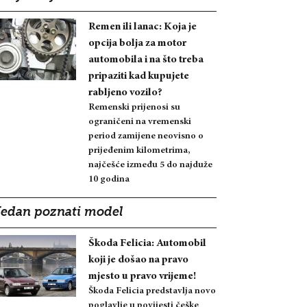
Remen ili lanac: Koja je
opcija bolja za motor
automobila i na što treba
pripaziti kad kupujete
rabljeno vozilo?
Remenski prijenosi su
ograničeni na vremenski
period zamijene neovisno o
prijeđenim kilometrima,
najčešće između 5 do najduže
10 godina
Jedan poznati model
Škoda Felicia: Automobil
koji je došao na pravo
mjesto u pravo vrijeme!
Škoda Felicia predstavlja novo
poglavlje u povijesti češke