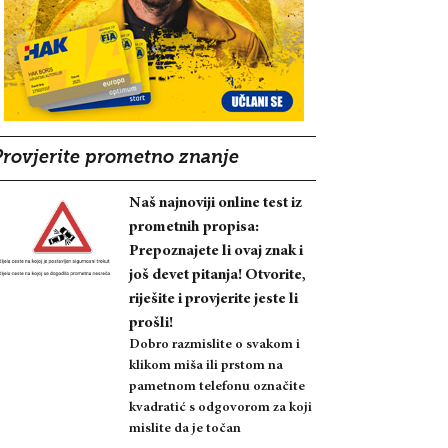
Provjerite prometno znanje
Naš najnoviji online test iz
prometnih propisa:
Prepoznajete li ovaj znak i
još devet pitanja! Otvorite,
riješite i provjerite jeste li
prošli!
Dobro razmislite o svakom i
klikom miša ili prstom na
pametnom telefonu označite
kvadratić s odgovorom za koji
mislite da je točan