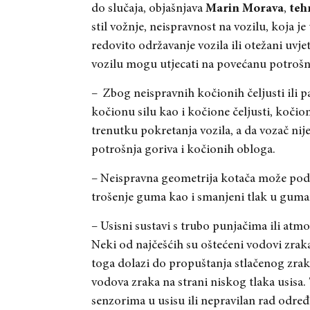
do slučaja, objašnjava
Marin Morava
,
teh
stil vožnje, neispravnost na vozilu, koja
redovito održavanje vozila ili otežani uvje
vozilu mogu utjecati na povećanu potrošn
– Zbog neispravnih kočionih čeljusti ili p
kočionu silu kao i kočione čeljusti, koči
trenutku pokretanja vozila, a da vozač nij
potrošnja goriva i kočionih obloga.
– Neispravna geometrija kotača može podi
trošenje guma kao i smanjeni tlak u gum
– Usisni sustavi s trubo punjačima ili at
Neki od najčešćih su oštećeni vodovi zrak
toga dolazi do propuštanja stlačenog zrak
vodova zraka na strani niskog tlaka usisa. T
senzorima u usisu ili nepravilan rad odre