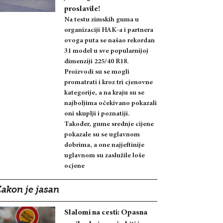
proslavile!
Na testu zimskih guma u
organizaciji HAK-a i partnera
ovoga puta se našao rekordan
31 model u sve popularnijoj
dimenziji 225/40 R18.
Proizvodi su se mogli
promatrati i kroz tri cjenovne
kategorije, a na kraju su se
najboljima očekivano pokazali
oni skuplji i poznatiji.
Također, gume srednje cijene
pokazale su se uglavnom
dobrima, a one najjeftinije
uglavnom su zaslužile loše
ocjene
Zakon je jasan
Slalomi na cesti: Opasna