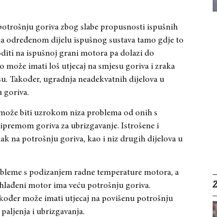
potrošnju goriva zbog slabe propusnosti ispušnih
 na određenom dijelu ispušnog sustava tamo gdje to
oditi na ispušnoj grani motora pa dolazi do
 može imati loš utjecaj na smjesu goriva i zraka
esu. Također, ugradnja neadekvatnih dijelova u
 goriva.
 može biti uzrokom niza problema od onih s
ipremom goriva za ubrizgavanje. Istrošene i
ak na potrošnju goriva, kao i niz drugih dijelova u
obleme s podizanjem radne temperature motora, a
thlađeni motor ima veću potrošnju goriva.
kođer može imati utjecaj na povišenu potrošnju
paljenja i ubrizgavanja.