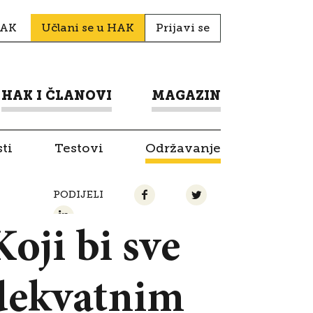
HAK
Učlani se u HAK
Prijavi se
HAK I ČLANOVI
MAGAZIN
ti
Testovi
Održavanje
PODIJELI
oji bi sve
adekvatnim