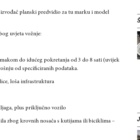
roizvođač planski predvidio za tu marku i model
Š
bog uvjeta vožnje:
makom do idućeg pokretanja od 3 do 8 sati (uvijek
šnju od specificiranih podataka.
ce, loša infrastruktura
ljaga, plus priključno vozilo
la zbog krovnih nosača s kutijama ili biciklima –