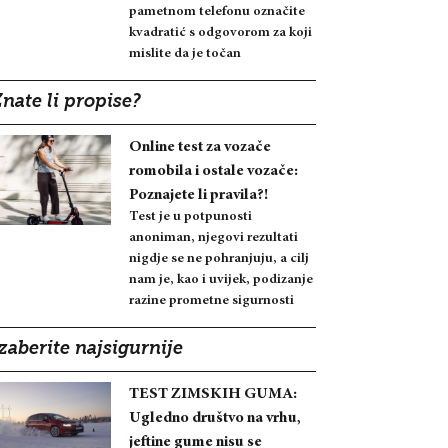
pametnom telefonu označite
kvadratić s odgovorom za koji
mislite da je točan
nate li propise?
Online test za vozače
romobila i ostale vozače:
Poznajete li pravila?!
Test je u potpunosti
anoniman, njegovi rezultati
nigdje se ne pohranjuju, a cilj
nam je, kao i uvijek, podizanje
razine prometne sigurnosti
zaberite najsigurnije
TEST ZIMSKIH GUMA:
Ugledno društvo na vrhu,
jeftine gume nisu se