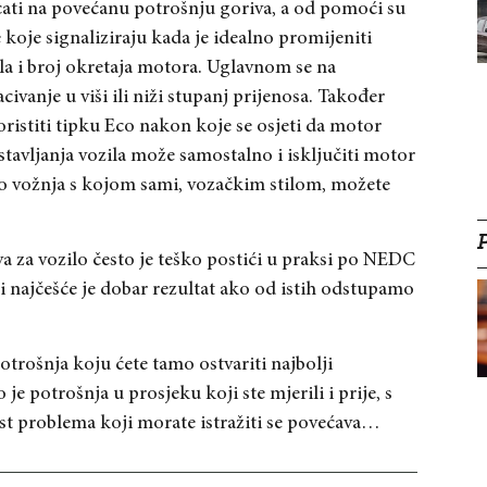
cati na povećanu potrošnju goriva, a od pomoći su
e koje signaliziraju kada je idealno promijeniti
la i broj okretaja motora. Uglavnom se na
ivanje u viši ili niži stupanj prijenosa. Također
ristiti tipku Eco nakon koje se osjeti da motor
tavljanja vozila može samostalno i isključiti motor
eko vožnja s kojom sami, vozačkim stilom, možete
a za vozilo često je teško postići u praksi po NEDC
i najčešće je dobar rezultat ako od istih odstupamo
otrošnja koju ćete tamo ostvariti najbolji
 je potrošnja u prosjeku koji ste mjerili i prije, s
ost problema koji morate istražiti se povećava…