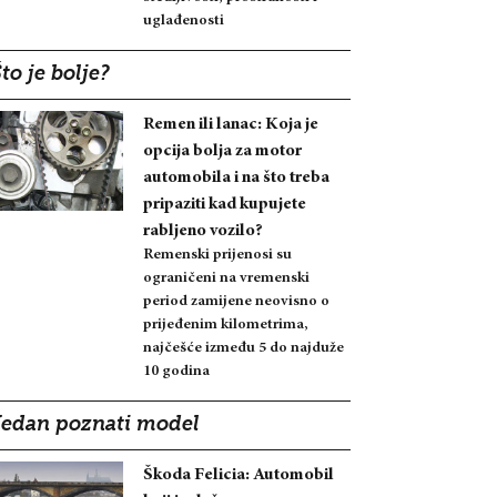
uglađenosti
to je bolje?
Remen ili lanac: Koja je
opcija bolja za motor
automobila i na što treba
pripaziti kad kupujete
rabljeno vozilo?
Remenski prijenosi su
ograničeni na vremenski
period zamijene neovisno o
prijeđenim kilometrima,
najčešće između 5 do najduže
10 godina
Jedan poznati model
Škoda Felicia: Automobil