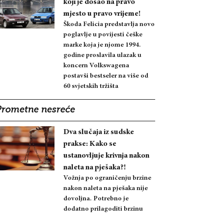
koji je došao na pravo
mjesto u pravo vrijeme!
Škoda Felicia predstavlja novo
poglavlje u povijesti češke
marke koja je njome 1994.
godine proslavila ulazak u
koncern Volkswagena
postavši bestseler na više od
60 svjetskih tržišta
Prometne nesreće
Dva slučaja iz sudske
prakse: Kako se
ustanovljuje krivnja nakon
naleta na pješaka?!
Vožnja po ograničenju brzine
nakon naleta na pješaka nije
dovoljna. Potrebno je
dodatno prilagoditi brzinu