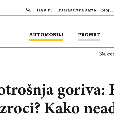
HAK.hr
Interaktivna karta
Moj 
AUTOMOBILI
PROMET
Na ces
trošnja goriva: K
uzroci? Kako ne