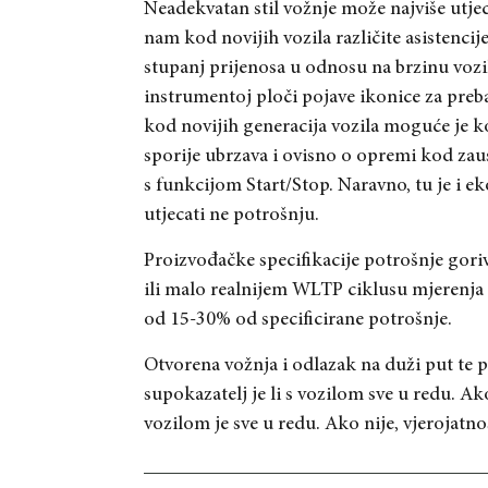
Neadekvatan stil vožnje može najviše utje
nam kod novijih vozila različite asistencij
stupanj prijenosa u odnosu na brzinu vozi
instrumentoj ploči pojave ikonice za prebac
kod novijih generacija vozila moguće je ko
sporije ubrzava i ovisno o opremi kod zaus
s funkcijom Start/Stop. Naravno, tu je i 
utjecati ne potrošnju.
Proizvođačke specifikacije potrošnje goriv
ili malo realnijem WLTP ciklusu mjerenja 
od 15-30% od specificirane potrošnje.
Otvorena vožnja i odlazak na duži put te p
supokazatelj je li s vozilom sve u redu. Ako
vozilom je sve u redu. Ako nije, vjerojatn