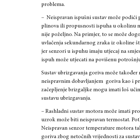
problema.
– Neispravan ispušni sustav može podići 
plinova ili propusnosti ispuha u okolinu
nije poželjno. Na primjer, to se može dog
uvlačenja sekundarnog zraka iz okoline što
jer senzori u ispuhu imaju utjecaj na smj
ispuh može utjecati na povišenu potrošnju
Sustav ubrizgavanja goriva može također
neispravnim dobavljanjem goriva kao i pr
začepljenje brizgaljke mogu imati loš učin
sustavu ubrizgavanja.
– Rashladni sustav motora može imati pr
uzrok može biti neispravan termostat. Po
Neispravan senzor temperature motora ta
goriva zbog netočnih vrijednosti za sustav 