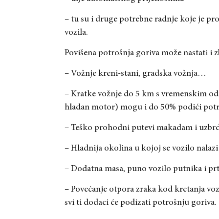
– tu su i druge potrebne radnje koje je p
vozila.
Povišena potrošnja goriva može nastati i z
– Vožnje kreni-stani, gradska vožnja…
– Kratke vožnje do 5 km s vremenskim od
hladan motor) mogu i do 50% podići potro
– Teško prohodni putevi makadam i uzbrdi
– Hladnija okolina u kojoj se vozilo nalazi
– Dodatna masa, puno vozilo putnika i prt
– Povećanje otpora zraka kod kretanja vozi
svi ti dodaci će podizati potrošnju goriva.