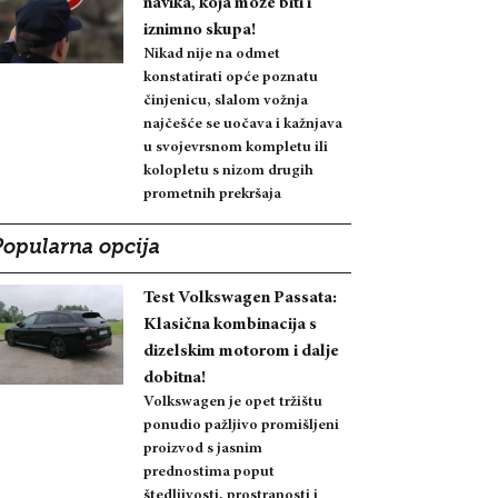
navika, koja može biti i
iznimno skupa!
Nikad nije na odmet
konstatirati opće poznatu
činjenicu, slalom vožnja
najčešće se uočava i kažnjava
u svojevrsnom kompletu ili
kolopletu s nizom drugih
prometnih prekršaja
Popularna opcija
Test Volkswagen Passata:
Klasična kombinacija s
dizelskim motorom i dalje
dobitna!
Volkswagen je opet tržištu
ponudio pažljivo promišljeni
proizvod s jasnim
prednostima poput
štedljivosti, prostranosti i