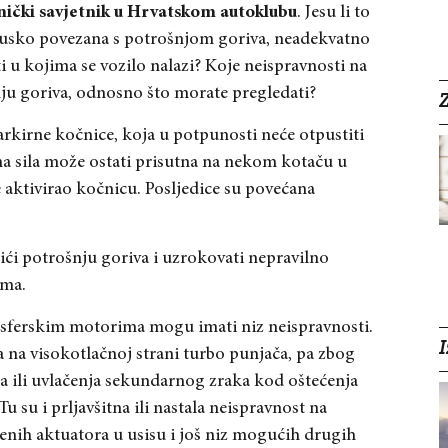
nički savjetnik u Hrvatskom autoklubu
. Jesu li to
 je usko povezana s potrošnjom goriva, neadekvatno
ti u kojima se vozilo nalazi? Koje neispravnosti na
ju goriva, odnosno što morate pregledati?
Z
arkirne kočnice, koja u potpunosti neće otpustiti
ona sila može ostati prisutna na nekom kotaču u
e aktivirao kočnicu. Posljedice su povećana
ći potrošnju goriva i uzrokovati nepravilno
ama.
mosferskim motorima mogu imati niz neispravnosti.
I
a na visokotlačnoj strani turbo punjača, pa zbog
a ili uvlačenja sekundarnog zraka kod oštećenja
u su i prljavšitna ili nastala neispravnost na
đenih aktuatora u usisu i još niz mogućih drugih