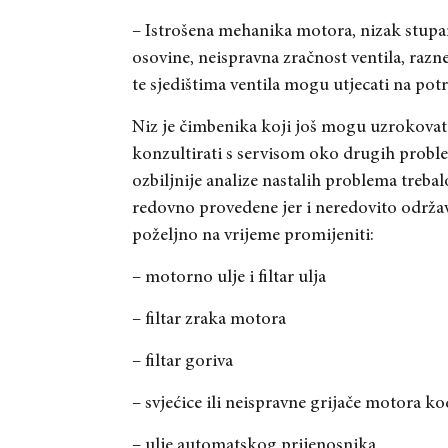
– Istrošena mehanika motora, nizak stupan
osovine, neispravna zračnost ventila, razn
te sjedištima ventila mogu utjecati na pot
Niz je čimbenika koji još mogu uzrokovati
konzultirati s servisom oko drugih proble
ozbiljnije analize nastalih problema trebal
redovno provedene jer i neredovito održav
poželjno na vrijeme promijeniti:
– motorno ulje i filtar ulja
– filtar zraka motora
– filtar goriva
– svjećice ili neispravne grijače motora k
– ulje automatskog prijenosnika