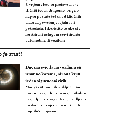
U vrijeme kad su proizvodi sve
sličniji jedan drugome, briga o
kupcu postaje jedan od ključnih
alata za povećanje lojalnosti
potrošača. Iskoristite to ako ste
frustrirani uslugom servisiranja
automobila ili vozilom
 je znati
Dnevna svjetla na vozilima su
iznimno korisna, ali ona kriju
jedan sigurnosni rizik!
Mnogi automobili s uključenim
dnevnim svjetlima nemaju nikakvo
osvjetljenje straga. Kad je vidljivost
po danu smanjena, to može biti
poprilično opasno