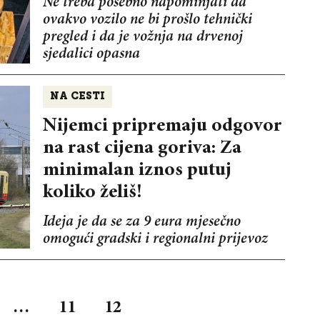
Ne treba posebno napominjati da
ovakvo vozilo ne bi prošlo tehnički
pregled i da je vožnja na drvenoj
sjedalici opasna
NA CESTI
Nijemci pripremaju odgovor
na rast cijena goriva: Za
minimalan iznos putuj
koliko želiš!
Ideja je da se za 9 eura mjesečno
omogući gradski i regionalni prijevoz
…
11
12