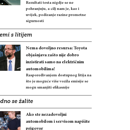
Rezultati testa nigdje se ne
pohranjuju, a cilj nam je, kao i
uvijek, podizanje razine prometne
sigurnosti
emi s litijem
Nema dovoljno resursa: Toyota
objašnjava zašto nije dobro
inzistirati samo na električnim
automobilima!
Raspoređivanjem dostupnog litija na
što je moguće više vozila emisije se
mogu smanjiti efikasnije
dno se žalite
Ako ste nezadovoljni
automobilom i servisom napišite
prigovor