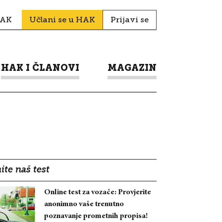
HAK
Učlani se u HAK
Prijavi se
HAK I ČLANOVI
MAGAZIN
ite naš test
Online test za vozače: Provjerite
anonimno vaše trenutno
poznavanje prometnih propisa!