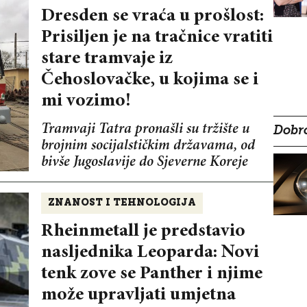
Dresden se vraća u prošlost:
Prisiljen je na tračnice vratiti
stare tramvaje iz
Čehoslovačke, u kojima se i
mi vozimo!
Tramvaji Tatra pronašli su tržište u
Dobro
brojnim socijalstičkim državama, od
bivše Jugoslavije do Sjeverne Koreje
ZNANOST I TEHNOLOGIJA
Rheinmetall je predstavio
nasljednika Leoparda: Novi
tenk zove se Panther i njime
može upravljati umjetna