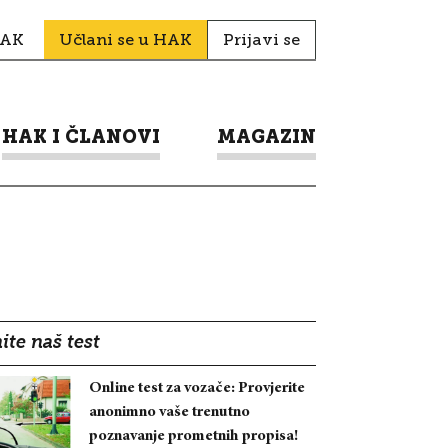
HAK
Učlani se u HAK
Prijavi se
HAK I ČLANOVI
MAGAZIN
ite naš test
Online test za vozače: Provjerite
anonimno vaše trenutno
poznavanje prometnih propisa!