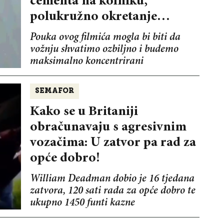
cementa na kolniku,
polukružno okretanje…
Pouka ovog filmića mogla bi biti da
vožnju shvatimo ozbiljno i budemo
maksimalno koncentrirani
SEMAFOR
Kako se u Britaniji
obračunavaju s agresivnim
vozačima: U zatvor pa rad za
opće dobro!
William Deadman dobio je 16 tjedana
zatvora, 120 sati rada za opće dobro te
ukupno 1450 funti kazne