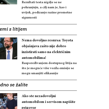
Rezultati testa nigdje se ne
pohranjuju, a cilj nam je, kao i
uvijek, podizanje razine prometne
sigurnosti
emi s litijem
Nema dovoljno resursa: Toyota
objašnjava zašto nije dobro
inzistirati samo na električnim
automobilima!
Raspoređivanjem dostupnog litija na
što je moguće više vozila emisije se
mogu smanjiti efikasnije
dno se žalite
Ako ste nezadovoljni
automobilom i servisom napišite
prigovor