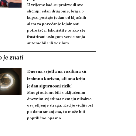
U vrijeme kad su proizvodi sve
sličniji jedan drugome, briga o
kupcu postaje jedan od ključnih
alata za povećanje lojalnosti
potrošača. Iskoristite to ako ste
frustrirani uslugom servisiranja
automobila ili vozilom
 je znati
Dnevna svjetla na vozilima su
iznimno korisna, ali ona kriju
jedan sigurnosni rizik!
Mnogi automobili s uključenim
dnevnim svjetlima nemaju nikakvo
osvjetljenje straga. Kad je vidljivost
po danu smanjena, to može biti
poprilično opasno