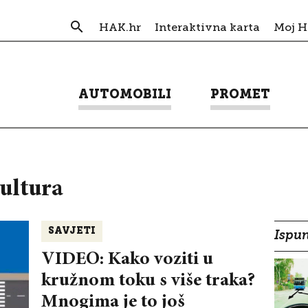
HAK.hr
Interaktivna karta
Moj 
AUTOMOBILI
PROMET
ultura
SAVJETI
Ispun
VIDEO: Kako voziti u
kružnom toku s više traka?
Mnogima je to još