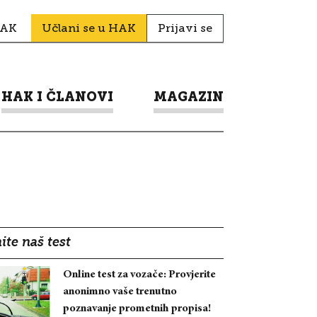
HAK
Učlani se u HAK
Prijavi se
HAK I ČLANOVI
MAGAZIN
ite naš test
Online test za vozače: Provjerite
anonimno vaše trenutno
poznavanje prometnih propisa!