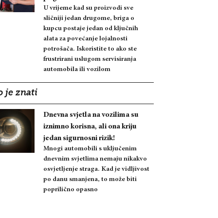
U vrijeme kad su proizvodi sve
sličniji jedan drugome, briga o
kupcu postaje jedan od ključnih
alata za povećanje lojalnosti
potrošača. Iskoristite to ako ste
frustrirani uslugom servisiranja
automobila ili vozilom
 je znati
Dnevna svjetla na vozilima su
iznimno korisna, ali ona kriju
jedan sigurnosni rizik!
Mnogi automobili s uključenim
dnevnim svjetlima nemaju nikakvo
osvjetljenje straga. Kad je vidljivost
po danu smanjena, to može biti
poprilično opasno