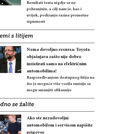
Rezultati testa nigdje se ne
pohranjuju, a cilj nam je, kao i
uvijek, podizanje razine prometne
sigurnosti
emi s litijem
Nema dovoljno resursa: Toyota
objašnjava zašto nije dobro
inzistirati samo na električnim
automobilima!
Raspoređivanjem dostupnog litija na
što je moguće više vozila emisije se
mogu smanjiti efikasnije
dno se žalite
Ako ste nezadovoljni
automobilom i servisom napišite
prigovor