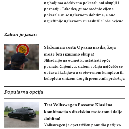
najboljima očekivano pokazali oni skuplji i
poznatiji. Također, gume srednje cijene
pokazale su se uglavnom dobrima, a one
najjeftinije uglavnom su zaslužile loše ocjene
Zakon je jasan
Slalomi na cesti: Opasna navika, koja
može biti i iznimno skupa!
Nikad nije na odmet konstatirati opće
poznatu činjenicu, slalom vožnja najčešće se
uočava i kažnjava u svojevrsnom kompletu ili
kolopletu s nizom drugih prometnih prekršaja
Popularna opcija
Test Volkswagen Passata: Klasična
kombinacija s dizelskim motorom i dalje
dobitna!
Volkswagen je opet tržištu ponudio pažljivo