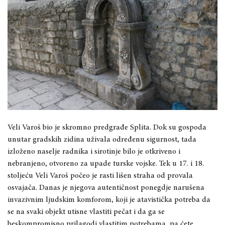
Veli Varoš bio je skromno predgrađe Splita. Dok su gospoda
unutar gradskih zidina uživala određenu sigurnost, tada
izloženo naselje radnika i sirotinje bilo je otkriveno i
nebranjeno, otvoreno za upade turske vojske. Tek u 17. i 18.
stoljeću Veli Varoš počeo je rasti lišen straha od provala
osvajača. Danas je njegova autentičnost ponegdje narušena
invazivnim ljudskim komforom, koji je atavistička potreba da
se na svaki objekt utisne vlastiti pečat i da ga se
beskompromisno prilagodi vlastitim potrebama, pa ćete