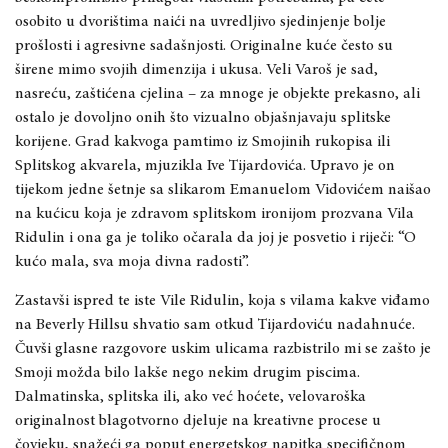
osobito u dvorištima naići na uvredljivo sjedinjenje bolje
prošlosti i agresivne sadašnjosti. Originalne kuće često su
širene mimo svojih dimenzija i ukusa. Veli Varoš je sad,
nasreću, zaštićena cjelina – za mnoge je objekte prekasno, ali
ostalo je dovoljno onih što vizualno objašnjavaju splitske
korijene. Grad kakvoga pamtimo iz Smojinih rukopisa ili
Splitskog akvarela, mjuzikla Ive Tijardovića. Upravo je on
tijekom jedne šetnje sa slikarom Emanuelom Vidovićem naišao
na kućicu koja je zdravom splitskom ironijom prozvana Vila
Ridulin i ona ga je toliko očarala da joj je posvetio i riječi: “O
kućo mala, sva moja divna radosti”.
Zastavši ispred te iste Vile Ridulin, koja s vilama kakve viđamo
na Beverly Hillsu shvatio sam otkud Tijardoviću nadahnuće.
Čuvši glasne razgovore uskim ulicama razbistrilo mi se zašto je
Smoji možda bilo lakše nego nekim drugim piscima.
Dalmatinska, splitska ili, ako već hoćete,
velovaroška
originalnost blagotvorno djeluje na kreativne procese u
čovjeku, snažeći ga poput energetskog napitka specifičnom