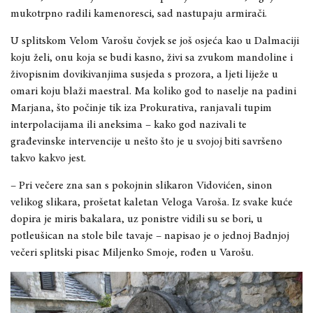
mukotrpno radili kamenoresci, sad nastupaju armirači.
U splitskom Velom Varošu čovjek se još osjeća kao u Dalmaciji
koju želi, onu koja se budi kasno, živi sa zvukom mandoline i
živopisnim dovikivanjima susjeda s prozora, a ljeti liježe u
omari koju blaži maestral. Ma koliko god to naselje na padini
Marjana, što počinje tik iza Prokurativa, ranjavali tupim
interpolacijama ili aneksima – kako god nazivali te
građevinske intervencije u nešto što je u svojoj biti savršeno
takvo kakvo jest.
–
Pri večere zna san s pokojnin slikaron Vidovićen, sinon
velikog slikara, prošetat kaletan Veloga Varoša. Iz svake kuće
dopira je miris bakalara, uz ponistre vidili su se bori, u
potleušican na stole bile tavaje – napisao je o jednoj Badnjoj
večeri splitski pisac Miljenko Smoje, rođen u Varošu.