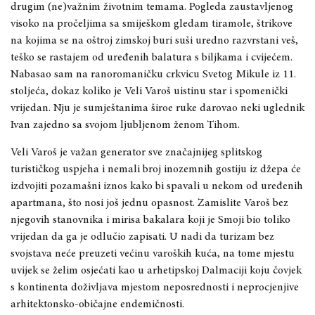
drugim (ne)važnim životnim temama. Pogleda zaustavljenog
visoko na pročeljima sa smiješkom gledam tiramole, štrikove
na kojima se na oštroj zimskoj buri suši uredno
razvrstani veš
,
teško se rastajem od uređenih balatura s biljkama i cvijećem.
Nabasao sam na ranoromaničku crkvicu Svetog Mikule iz 11.
stoljeća, dokaz koliko je Veli Varoš uistinu star i spomenički
vrijedan. Nju je sumještanima široe ruke darovao neki uglednik
Ivan zajedno sa svojom ljubljenom ženom Tihom.
Veli Varoš je važan generator sve značajnijeg splitskog
turističkog uspjeha i nemali broj inozemnih gostiju iz džepa će
izdvojiti pozamašni iznos kako bi spavali u nekom od uređenih
apartmana, što nosi još jednu opasnost. Zamislite Varoš bez
njegovih stanovnika i mirisa bakalara koji je Smoji bio toliko
vrijedan da ga je odlučio zapisati. U nadi da turizam bez
svojstava neće preuzeti većinu varoških kuća, na tome mjestu
uvijek se želim osjećati kao u arhetipskoj Dalmaciji koju čovjek
s kontinenta doživljava mjestom neposrednosti i neprocjenjive
arhitektonsko-običajne endemičnosti.