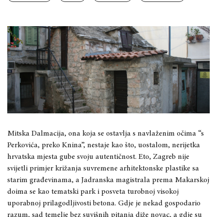
Mitska Dalmacija, ona koja se ostavlja s navlaženim očima “s
Perkovića, preko Knina”, nestaje kao što, uostalom, nerijetka
hrvatska mjesta gube svoju autentičnost. Eto, Zagreb nije
svijetli primjer križanja suvremene arhitektonske plastike sa
starim građevinama, a Jadranska magistrala prema Makarskoj
doima se kao tematski park i posveta turobnoj visokoj
uporabnoj prilagodljivosti betona. Gdje je nekad gospodario
razum, sad temelje bez suvišnih pitanja diže novac, a gdje su