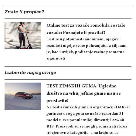
Znate li propise?
Online test za vozače romobila i ostale
vozače: Poznajete li pravila?!
Test je u potpunosti anoniman, njegovi
rezultati nigdje se ne pohranjuju, a cilj nam
je, kao i uvijek, podizanje razine prometne
sigurnosti
Izaberite najsigurnije
TEST ZIMSKIH GUMA: Ugledno
društvo na vrhu, jeftine gume nisu se
proslavile!
Na testu zimskih guma u organizaciji HAK-a i
partnera ovoga puta se našao rekordan 31
model u sve popularnijoj dimenziji 225/40
R18. Proizvodi su se mogli promatrati i kroz
tri cjenovne kategorije, a na kraju su se