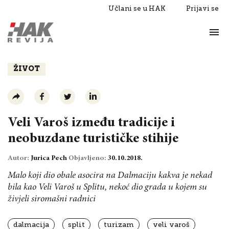
Učlani se u HAK
Prijavi se
Život
Razgovori
ŽIVOT
Veli Varoš između tradicije i
neobuzdane turističke stihije
Autor:
Jurica Pech
Objavljeno:
30.10.2018.
Malo koji dio obale asocira na Dalmaciju kakva je nekad
bila kao Veli Varoš u Splitu, nekoć dio grada u kojem su
živjeli siromašni radnici
dalmacija
split
turizam
veli varoš