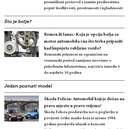
promišljeni proizvod s jasnim prednostima
poput štedljivosti, prostranosti i uglađenosti
Što je bolje?
Remen ili lanac: Koja je opcija bolja za
motor automobila i na što treba pripaziti
kad kupujete rabljeno vozilo?
Remenski prijenosi su ograničeni na
vremenski period zamijene neovisno o
prijeđenim kilometrima, najčešće između 5
do najduže 10 godina
Jedan poznati model
Škoda Felicia: Automobil koji je došao na
pravo mjesto u pravo vrijeme!
Škoda Felicia predstavlja novo poglavlje u
povijesti češke marke koja je njome 1994.
godine proslavila ulazak u koncern