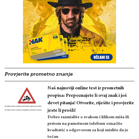
Provjerite prometno znanje
Naš najnoviji online test iz prometnih
propisa: Prepoznajete li ovaj znak i još
devet pitanja! Otvorite, riješite i provjerite
jeste li prošli!
Dobro razmislite o svakom i klikom miša ili
prstom na pametnom telefonu označite
kvadratić s odgovorom za koji mislite da je
točan