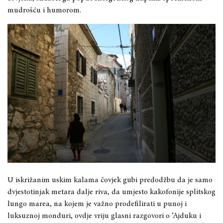
mudrošću i humorom.
U iskrižanim uskim kalama čovjek gubi predodžbu da je samo
dvjestotinjak metara dalje riva, da umjesto kakofonije splitskog
lungo marea, na kojem je važno prodefilirati u punoj i
luksuznoj monduri, ovdje vriju glasni razgovori o ‘Ajduku i