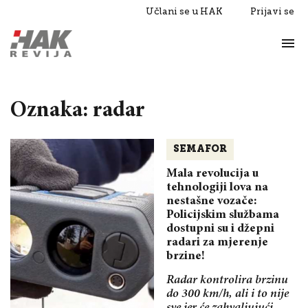
Učlani se u HAK
Prijavi se
Život
Razgovori
Oznaka: radar
SEMAFOR
Mala revolucija u
tehnologiji lova na
nestašne vozače:
Policijskim službama
dostupni su i džepni
radari za mjerenje
brzine!
Radar kontrolira brzinu
do 300 km/h, ali i to nije
sve jer će zahvaljujući