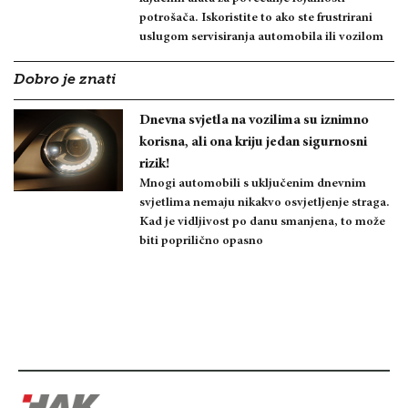
potrošača. Iskoristite to ako ste frustrirani
uslugom servisiranja automobila ili vozilom
Dobro je znati
Dnevna svjetla na vozilima su iznimno
korisna, ali ona kriju jedan sigurnosni
rizik!
Mnogi automobili s uključenim dnevnim
svjetlima nemaju nikakvo osvjetljenje straga.
Kad je vidljivost po danu smanjena, to može
biti poprilično opasno