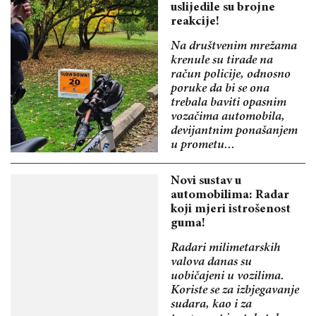
uslijedile su brojne
reakcije!
Na društvenim mrežama
krenule su tirade na
račun policije, odnosno
poruke da bi se ona
trebala baviti opasnim
vozačima automobila,
devijantnim ponašanjem
u prometu...
Novi sustav u
automobilima: Radar
koji mjeri istrošenost
guma!
Radari milimetarskih
valova danas su
uobičajeni u vozilima.
Koriste se za izbjegavanje
sudara, kao i za