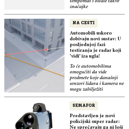
tempomat i ostale takve
značajke
NA CESTI
Automobili uskoro
dobivaju novi sustav: U
posljednjoj fazi
testiranja je radar koji
‘vidi’ iza ugla!
To će automobilima
omogućiti da vide
predmete koje današnji
senzori lidara i kamera ne
mogu zabilježiti
SEMAFOR
Predstavljen je novi
policijski super radar:
Ne sprečavaju ga ni loši