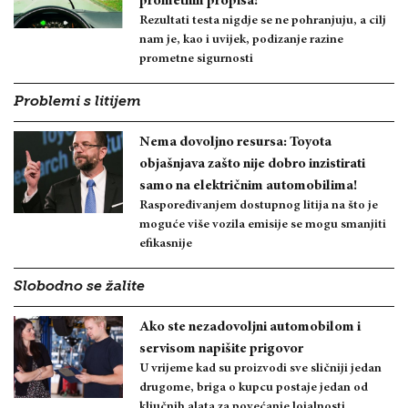
prometnih propisa!
Rezultati testa nigdje se ne pohranjuju, a cilj
nam je, kao i uvijek, podizanje razine
prometne sigurnosti
Problemi s litijem
Nema dovoljno resursa: Toyota
objašnjava zašto nije dobro inzistirati
samo na električnim automobilima!
Raspoređivanjem dostupnog litija na što je
moguće više vozila emisije se mogu smanjiti
efikasnije
Slobodno se žalite
Ako ste nezadovoljni automobilom i
servisom napišite prigovor
U vrijeme kad su proizvodi sve sličniji jedan
drugome, briga o kupcu postaje jedan od
ključnih alata za povećanje lojalnosti