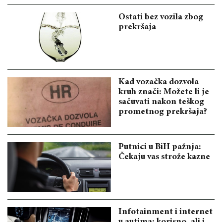
Ostati bez vozila zbog
prekršaja
Kad vozačka dozvola
kruh znači: Možete li je
sačuvati nakon teškog
prometnog prekršaja?
Putnici u BiH pažnja:
Čekaju vas strože kazne
Infotainment i internet
u autima: korisno, ali i