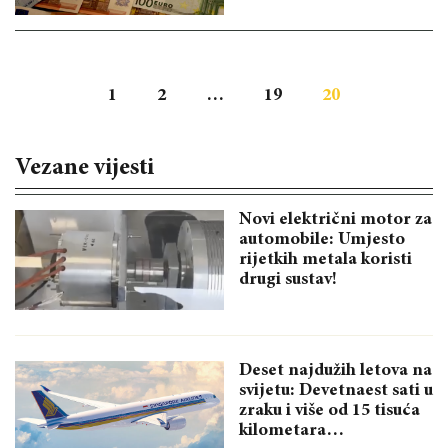
1
2
…
19
20
Vezane vijesti
Novi električni motor za
automobile: Umjesto
rijetkih metala koristi
drugi sustav!
Deset najdužih letova na
svijetu: Devetnaest sati u
zraku i više od 15 tisuća
kilometara…