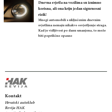
Dnevna svjetla na vozilima su iznimno
korisna, ali ona kriju jedan sigurnosni
rizik!
Mnogi automobili s uključenim dnevnim
svjetlima nemaju nikakvo osvjetljenje straga.
Kad je vidljivost po danu smanjena, to može
biti poprilično opasno
Kontakt
Hrvatski autoklub
Revija HAK