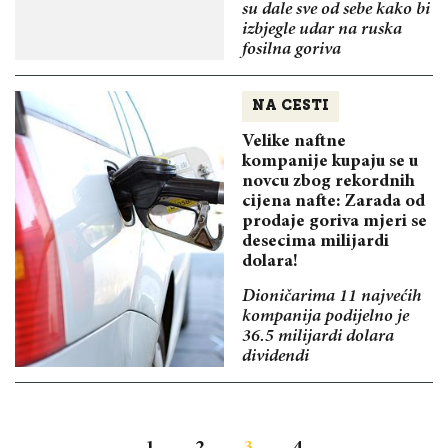
su dale sve od sebe kako bi
izbjegle udar na ruska
fosilna goriva
NA CESTI
Velike naftne
kompanije kupaju se u
novcu zbog rekordnih
cijena nafte: Zarada od
prodaje goriva mjeri se
desecima milijardi
dolara!
Dioničarima 11 najvećih
kompanija podijelno je
36.5 milijardi dolara
dividendi
1
2
3
4