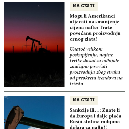
NA CESTI
Mogu li Amerikanci
utjecati na smanjenje
cijena nafte: Traže
povećanu proizvodnju
crnog zlata!
Unatoč velikom
poskupljenju, naftne
tvrtke dosad su odbijale
značajno povećati
proizvodnju zbog straha
od preokreta trendova na
tržištu
NA CESTI
Sankcije ili…: Znate li
da Europa i dalje plaća
Rusiji stotine milijuna
dolara za naftu?!