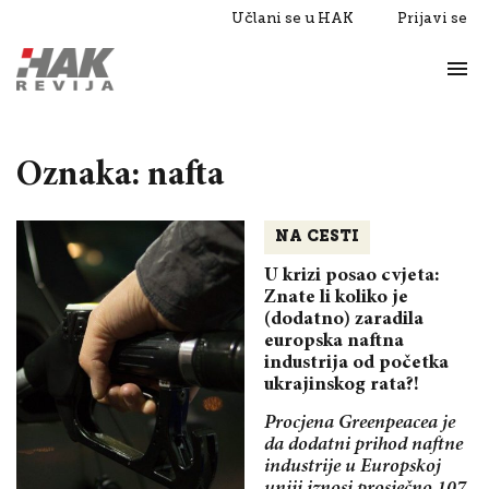
Učlani se u HAK
Prijavi se
Život
Razgovori
Oznaka: nafta
NA CESTI
U krizi posao cvjeta:
Znate li koliko je
(dodatno) zaradila
europska naftna
industrija od početka
ukrajinskog rata?!
Procjena Greenpeacea je
da dodatni prihod naftne
industrije u Europskoj
uniji iznosi prosječno 107