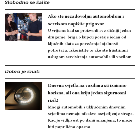
Slobodno se žalite
Ako ste nezadovoljni automobilom i
servisom napišite prigovor
U vrijeme kad su proizvodi sve sličniji jedan
drugome, briga o kupcu postaje jedan od
ključnih alata za povećanje lojalnosti
potrošača. Iskoristite to ako ste frustrirani
uslugom servisiranja automobila ili vozilom
Dobro je znati
Dnevna svjetla na vozilima su iznimno
korisna, ali ona kriju jedan sigurnosni
rizik!
Mnogi automobili s uključenim dnevnim
svjetlima nemaju nikakvo osvjetljenje straga.
Kad je vidljivost po danu smanjena, to može
biti poprilično opasno