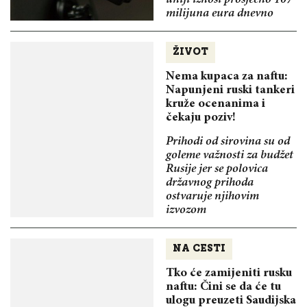
milijuna eura dnevno
ŽIVOT
Nema kupaca za naftu:
Napunjeni ruski tankeri
kruže ocenanima i
čekaju poziv!
Prihodi od sirovina su od
goleme važnosti za budžet
Rusije jer se polovica
državnog prihoda
ostvaruje njihovim
izvozom
NA CESTI
Tko će zamijeniti rusku
naftu: Čini se da će tu
ulogu preuzeti Saudijska