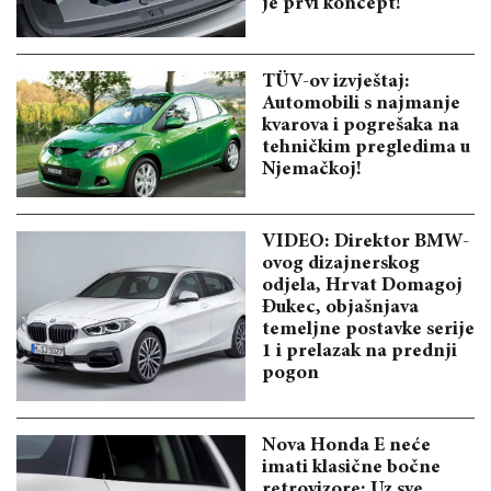
je prvi koncept!
TÜV-ov izvještaj:
Automobili s najmanje
kvarova i pogrešaka na
tehničkim pregledima u
Njemačkoj!
VIDEO: Direktor BMW-
ovog dizajnerskog
odjela, Hrvat Domagoj
Đukec, objašnjava
temeljne postavke serije
1 i prelazak na prednji
pogon
Nova Honda E neće
imati klasične bočne
retrovizore: Uz sve