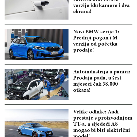
verzije idu kamere i dva
ekrana!
Novi BMW serije 1:
Prednji pogon i M
verzija od početka
prodaje!
Autoindustrija u panici:
Prodaja pada, u šest
mjeseci čak 38.000
otkaza!
Velike odluke: Audi
prestaje s proizvodnjom
TT-a, a sljedeći A8
mogao bi biti električni
model!