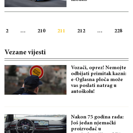
2
…
210
211
212
…
228
Vezane vijesti
Vozači, oprez! Nemojte
odbijati primitak kazni:
e-Oglasna ploča može
vas poslati natrag u
autoškolu!
Nakon 75 godina rada:
Još jedan njemački
proizvođač u