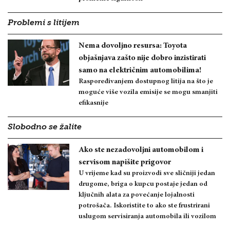
Problemi s litijem
Nema dovoljno resursa: Toyota
objašnjava zašto nije dobro inzistirati
samo na električnim automobilima!
Raspoređivanjem dostupnog litija na što je
moguće više vozila emisije se mogu smanjiti
efikasnije
Slobodno se žalite
Ako ste nezadovoljni automobilom i
servisom napišite prigovor
U vrijeme kad su proizvodi sve sličniji jedan
drugome, briga o kupcu postaje jedan od
ključnih alata za povećanje lojalnosti
potrošača. Iskoristite to ako ste frustrirani
uslugom servisiranja automobila ili vozilom