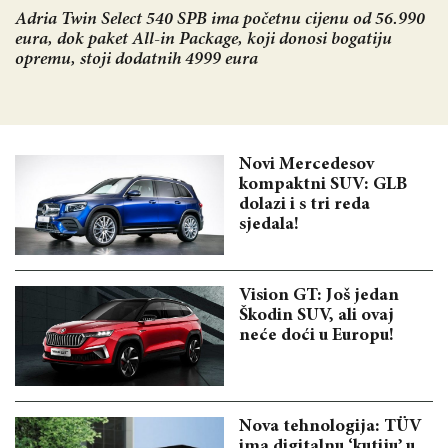
Adria Twin Select 540 SPB ima početnu cijenu od 56.990
eura, dok paket All-in Package, koji donosi bogatiju
opremu, stoji dodatnih 4999 eura
Novi Mercedesov
kompaktni SUV: GLB
dolazi i s tri reda
sjedala!
Vision GT: Još jedan
Škodin SUV, ali ovaj
neće doći u Europu!
Nova tehnologija: TÜV
ima digitalnu ‘kutiju’ u