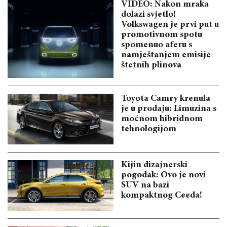
VIDEO: Nakon mraka
dolazi svjetlo!
Volkswagen je prvi put u
promotivnom spotu
spomenuo aferu s
namještanjem emisije
štetnih plinova
Toyota Camry krenula
je u prodaju: Limuzina s
moćnom hibridnom
tehnologijom
Kijin dizajnerski
pogodak: Ovo je novi
SUV na bazi
kompaktnog Ceeda!