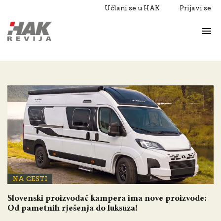
Učlani se u HAK
Prijavi se
Život
Razgovori
NA CESTI
Slovenski proizvođač kampera ima nove proizvode:
Od pametnih rješenja do luksuza!