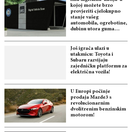
kojoj možete brzo
provjeriti cjelokupno
stanje vašeg
automobila, ogrebotine,
dubinu utora guma…
Još igrača ulazi u
utakmicu: Toyota i
Subaru razvijaju
zajedničku platformu za
električna vozila!
U Europi počinje
prodaja Mazde3 s
revolucionarnim
dvolitrenim benzinskim
motorom!