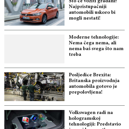
Što će voziti građani?
Najpristupačniji
automobili uskoro bi
mogli nestati!
Moderne tehnologije:
Nema čega nema, ali
nema baš svega što nam
treba
Posljedice Brexita:
Britanska proizvodnja
automobila gotovo je
prepolovljena!
Volkswagen radi na
hologramskoj
tehnologiji: Predstavio