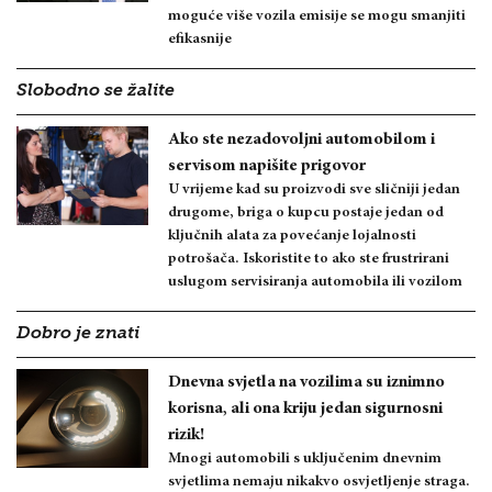
moguće više vozila emisije se mogu smanjiti
efikasnije
Slobodno se žalite
Ako ste nezadovoljni automobilom i
servisom napišite prigovor
U vrijeme kad su proizvodi sve sličniji jedan
drugome, briga o kupcu postaje jedan od
ključnih alata za povećanje lojalnosti
potrošača. Iskoristite to ako ste frustrirani
uslugom servisiranja automobila ili vozilom
Dobro je znati
Dnevna svjetla na vozilima su iznimno
korisna, ali ona kriju jedan sigurnosni
rizik!
Mnogi automobili s uključenim dnevnim
svjetlima nemaju nikakvo osvjetljenje straga.