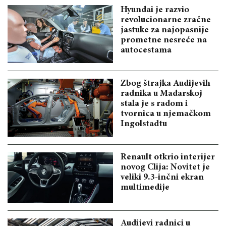
Hyundai je razvio
revolucionarne zračne
jastuke za najopasnije
prometne nesreće na
autocestama
Zbog štrajka Audijevih
radnika u Mađarskoj
stala je s radom i
tvornica u njemačkom
Ingolstadtu
Renault otkrio interijer
novog Clija: Novitet je
veliki 9.3-inčni ekran
multimedije
Audijevi radnici u