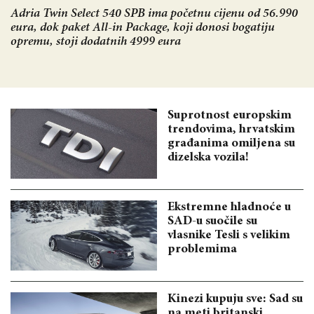
Adria Twin Select 540 SPB ima početnu cijenu od 56.990
eura, dok paket All-in Package, koji donosi bogatiju
opremu, stoji dodatnih 4999 eura
Suprotnost europskim
trendovima, hrvatskim
građanima omiljena su
dizelska vozila!
Ekstremne hladnoće u
SAD-u suočile su
vlasnike Tesli s velikim
problemima
Kinezi kupuju sve: Sad su
na meti britanski