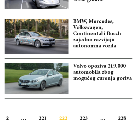
BMW, Mercedes,
Volkswagen,
Continental i Bosch
zajedno razvijaju
autonomna vozila
Volvo opoziva 219.000
automobila zbog
mogućeg curenja goriva
2
…
221
222
223
…
228