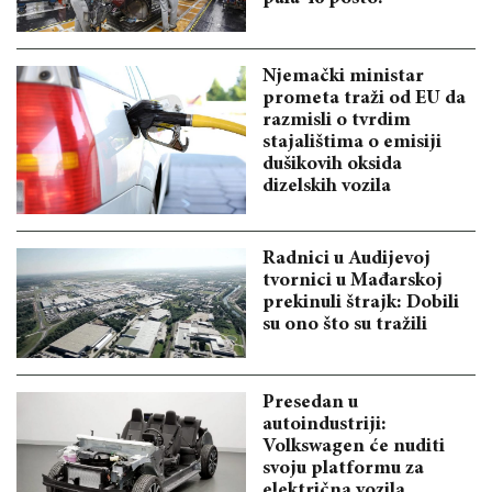
Njemački ministar
prometa traži od EU da
razmisli o tvrdim
stajalištima o emisiji
dušikovih oksida
dizelskih vozila
Radnici u Audijevoj
tvornici u Mađarskoj
prekinuli štrajk: Dobili
su ono što su tražili
Presedan u
autoindustriji:
Volkswagen će nuditi
svoju platformu za
električna vozila