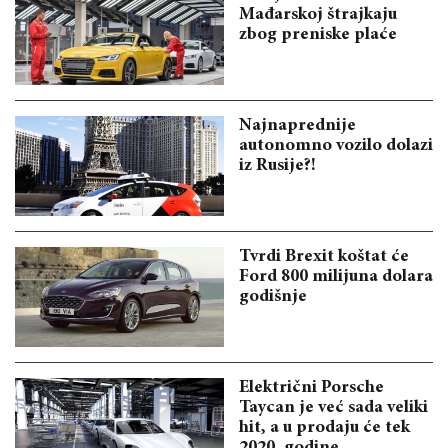
Mađarskoj štrajkaju
zbog preniske plaće
Najnaprednije
autonomno vozilo dolazi
iz Rusije?!
Tvrdi Brexit koštat će
Ford 800 milijuna dolara
godišnje
Električni Porsche
Taycan je već sada veliki
hit, a u prodaju će tek
2020. godine