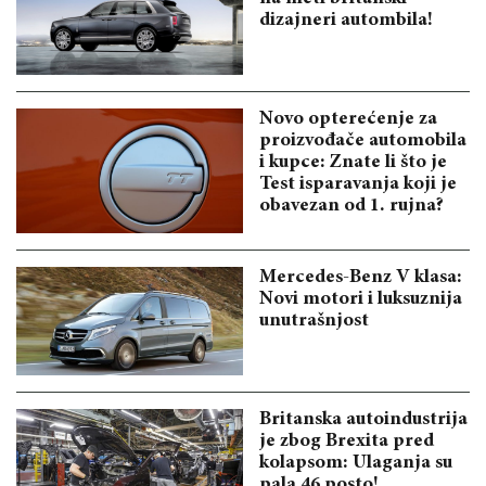
dizajneri autombila!
Novo opterećenje za
proizvođače automobila
i kupce: Znate li što je
Test isparavanja koji je
obavezan od 1. rujna?
Mercedes-Benz V klasa:
Novi motori i luksuznija
unutrašnjost
Britanska autoindustrija
je zbog Brexita pred
kolapsom: Ulaganja su
pala 46 posto!