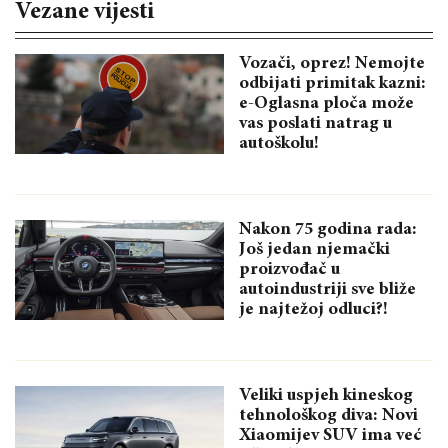
Vezane vijesti
Vozači, oprez! Nemojte
odbijati primitak kazni:
e-Oglasna ploča može
vas poslati natrag u
autoškolu!
Nakon 75 godina rada:
Još jedan njemački
proizvođač u
autoindustriji sve bliže
je najtežoj odluci?!
Veliki uspjeh kineskog
tehnološkog diva: Novi
Xiaomijev SUV ima već