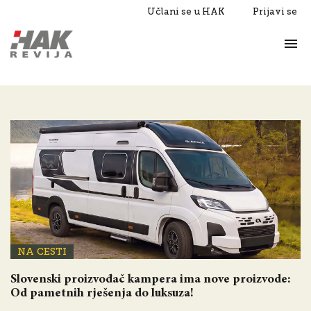
Učlani se u HAK
Prijavi se
Život
Razgovori
NA CESTI
Slovenski proizvođač kampera ima nove proizvode:
Od pametnih rješenja do luksuza!