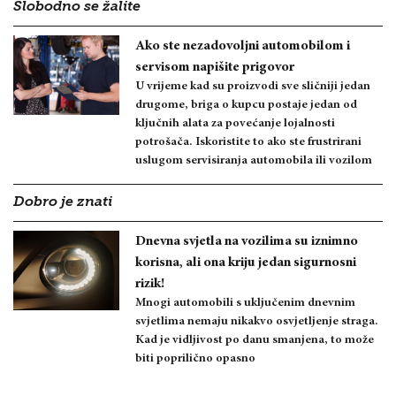
Slobodno se žalite
Ako ste nezadovoljni automobilom i
servisom napišite prigovor
U vrijeme kad su proizvodi sve sličniji jedan
drugome, briga o kupcu postaje jedan od
ključnih alata za povećanje lojalnosti
potrošača. Iskoristite to ako ste frustrirani
uslugom servisiranja automobila ili vozilom
Dobro je znati
Dnevna svjetla na vozilima su iznimno
korisna, ali ona kriju jedan sigurnosni
rizik!
Mnogi automobili s uključenim dnevnim
svjetlima nemaju nikakvo osvjetljenje straga.
Kad je vidljivost po danu smanjena, to može
biti poprilično opasno