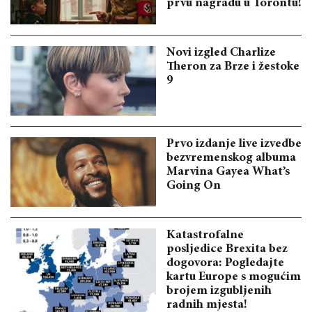
prvu nagradu u Torontu!
Novi izgled Charlize
Theron za Brze i žestoke
9
Prvo izdanje live izvedbe
bezvremenskog albuma
Marvina Gayea What’s
Going On
Katastrofalne
posljedice Brexita bez
dogovora: Pogledajte
kartu Europe s mogućim
brojem izgubljenih
radnih mjesta!