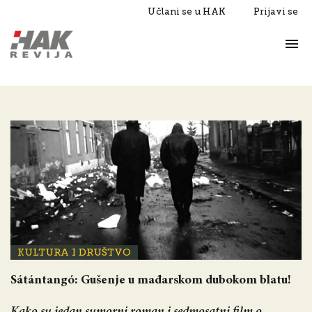
Učlani se u HAK
Prijavi se
Život
Razgovori
KULTURA I DRUŠTVO
Sátántangó: Gušenje u mađarskom dubokom blatu!
Kako su jedan sumorni roman i sedmosatni film o