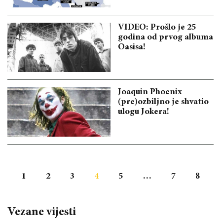
VIDEO: Prošlo je 25
godina od prvog albuma
Oasisa!
Joaquin Phoenix
(pre)ozbiljno je shvatio
ulogu Jokera!
1
2
3
4
5
…
7
8
Vezane vijesti