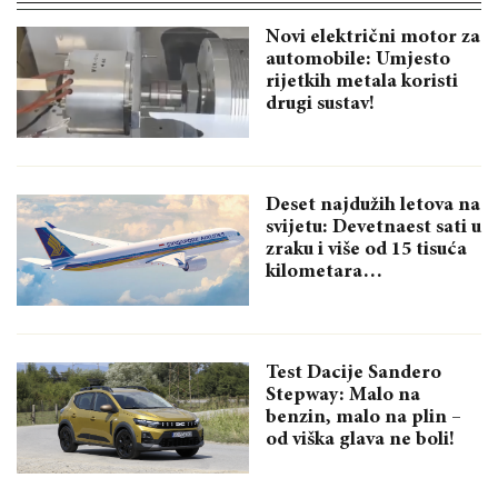
Novi električni motor za
automobile: Umjesto
rijetkih metala koristi
drugi sustav!
Deset najdužih letova na
svijetu: Devetnaest sati u
zraku i više od 15 tisuća
kilometara…
Test Dacije Sandero
Stepway: Malo na
benzin, malo na plin –
od viška glava ne boli!