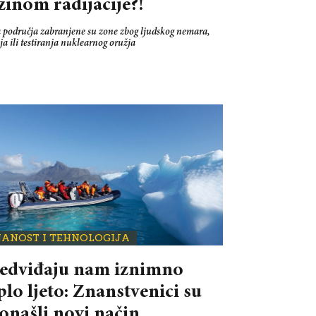
zinom radijacije?!
 područja zabranjene su zone zbog ljudskog nemara,
ja ili testiranja nuklearnog oružja
NANOST I TEHNOLOGIJA
edviđaju nam iznimno
plo ljeto: Znanstvenici su
onašli novi način