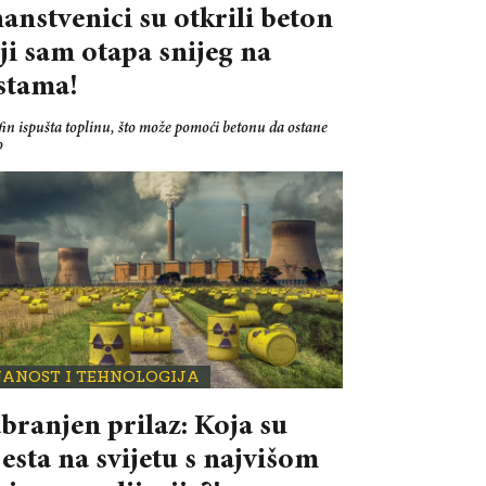
anstvenici su otkrili beton
ji sam otapa snijeg na
stama!
fin ispušta toplinu, što može pomoći betonu da ostane
o
NANOST I TEHNOLOGIJA
branjen prilaz: Koja su
esta na svijetu s najvišom