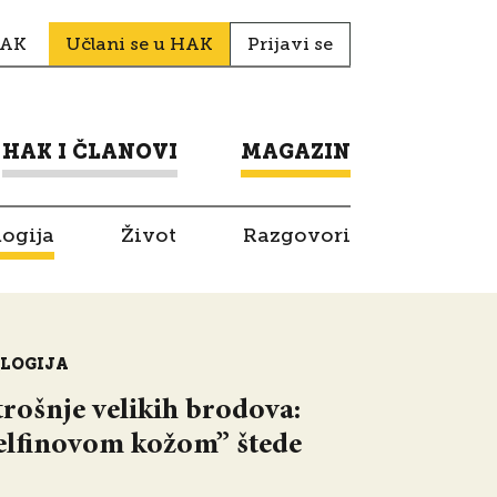
HAK
Učlani se u HAK
Prijavi se
HAK I ČLANOVI
MAGAZIN
logija
Život
Razgovori
OLOGIJA
rošnje velikih brodova:
delfinovom kožom” štede