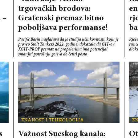
trgovačkih brodova:
en
 –
Grafenski premaz bitno
rj
poboljšava performanse!
ba
Pacific Basin naglašava da je studija učinkovitosti, koju je
Rješe
proveo Stolt Tankers 2022. godine, dokazala da GIT-ov
sunca
XGIT-PROP premaz na propelerima ima potencijal
diok
smanjiti potrošnju goriva do četiri posto
ZNANOST I TEHNOLOGIJA
Z
s
Važnost Sueskog kanala:
Ot