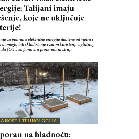
ergije: Talijani imaju
ešenje, koje ne uključuje
terije!
nje za pohranu električne energije dobivne od vjetra i
 bi moglo biti skladištenje i zatim korištenje ugljičnog
sida (CO₂) za ponovnu proizvodnju struje
NANOST I TEHNOLOGIJA
poran na hladnoću: