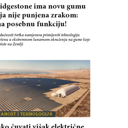
idgestone ima novu gumu
ja nije punjena zrakom:
a posebnu funkciju!
dućnosti tvrtka namjerava primijeniti tehnologiju
ršenu u ekstremnom lunarnom okruženju na gume koje
riste na Zemlji
NANOST I TEHNOLOGIJA
ko čuvati višak električne