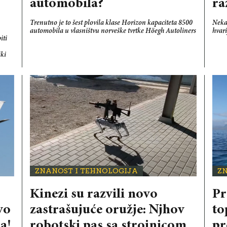
automobila?
ra
Trenutno je to šest plovila klase Horizon kapaciteta 8500
Neka
automobila u vlasništvu norveške tvrtke Höegh Autoliners
hvari
iti
ški
ZNANOST I TEHNOLOGIJA
Z
Kinezi su razvili novo
Pr
vo
zastrašujuće oružje: Njhov
to
a!
robotski pas sa strojnicom
pr