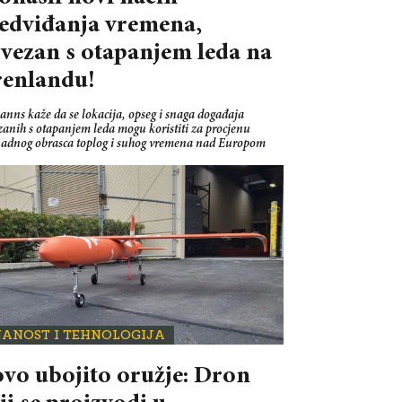
edviđanja vremena,
vezan s otapanjem leda na
enlandu!
nns kaže da se lokacija, opseg i snaga događaja
zanih s otapanjem leda mogu koristiti za procjenu
adnog obrasca toplog i suhog vremena nad Europom
NANOST I TEHNOLOGIJA
vo ubojito oružje: Dron