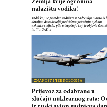
Zemlja krije ogromna
nalazišta vodika!
Vodik koji se prirodno zadržava u podzemlju mogao bi b
dovoljan da zadovolji predviđenu potražnju tijekom
nekoliko stoljeća, piše u izvještaju koji je objavio Geolo
institut SAD-a
ZNANOST I TEHNOLOGIJA
Prijevoz za odabrane u
slučaju nuklearnog rata: O
je ruski avion sudnjega dan