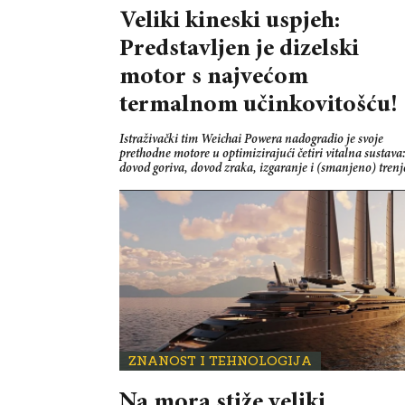
Veliki kineski uspjeh:
Predstavljen je dizelski
motor s najvećom
termalnom učinkovitošću!
Istraživački tim Weichai Powera nadogradio je svoje
prethodne motore u optimizirajući četiri vitalna sustava
dovod goriva, dovod zraka, izgaranje i (smanjeno) trenj
ZNANOST I TEHNOLOGIJA
Na mora stiže veliki