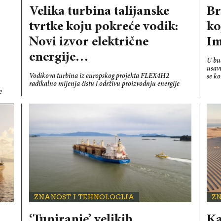
Velika turbina talijanske
Br
tvrtke koju pokreće vodik:
ko
Novi izvor električne
Im
energije…
U bu
usav
Vodikova turbina iz europskog projekta FLEX4H2
se ko
:
radikalno mijenja čistu i održivu proizvodnju energije
e
ZNANOST I TEHNOLOGIJA
Z
‘Tuniranje’ velikih
Ka