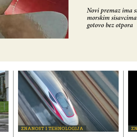
Novi premaz ima st
morskim sisavcima
gotovo bez otpora
ZNANOST I TEHNOLOGIJA
Z