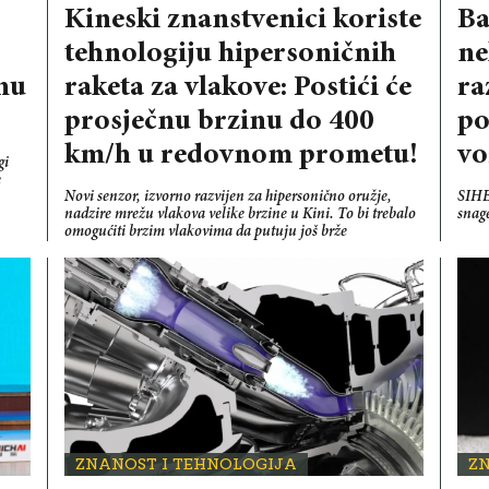
Kineski znanstvenici koriste
Ba
tehnologiju hipersoničnih
ne
nu
raketa za vlakove: Postići će
ra
prosječnu brzinu do 400
po
km/h u redovnom prometu!
vo
gi
e
Novi senzor, izvorno razvijen za hipersonično oružje,
SIHE
nadzire mrežu vlakova velike brzine u Kini. To bi trebalo
snag
omogućiti brzim vlakovima da putuju još brže
ZNANOST I TEHNOLOGIJA
Z