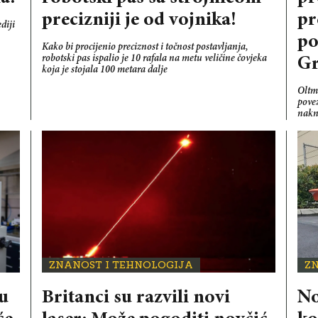
precizniji je od vojnika!
pr
diji
po
Kako bi procijenio preciznost i točnost postavljanja,
robotski pas ispalio je 10 rafala na metu veličine čovjeka
Gr
koja je stojala 100 metara dalje
Oltma
pove
nakn
ZNANOST I TEHNOLOGIJA
Z
ju
Britanci su razvili novi
No