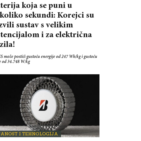
terija koja se puni u
koliko sekundi: Korejci su
zvili sustav s velikim
tencijalom i za električna
zila!
S može postići gustoću energije od 247 Wh/kg i gustoću
e od 34.748 W/kg
NANOST I TEHNOLOGIJA