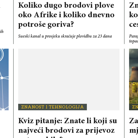
i
Koliko dugo brodovi plove
Zn
oko Afrike i koliko dnevno
ko
potroše goriva?
ce
ih
Sueski kanal u prosjeku skraćuje plovidbu za 23 dana
Para
topa
ZNANOST I TEHNOLOGIJA
Z
Kviz pitanje: Znate li koji su
Za
najveći brodovi za prijevoz
mj