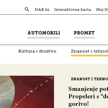
HAK.hr
Interaktivna karta
Moj 
AUTOMOBILI
PROMET
Kultura i društvo
Znanost i tehno
ZNANOST I TEHN
Smanjenje pot
Propeleri s “
gorivo!