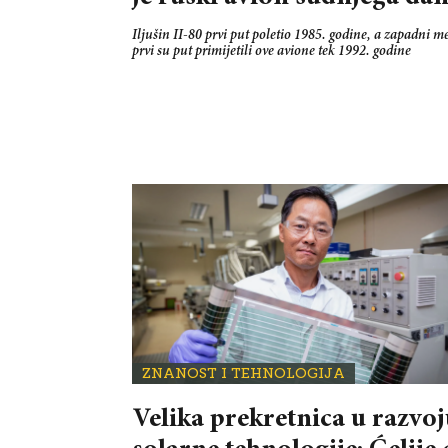
Iljušin II-80 prvi put poletio 1985. godine, a zapadni me
prvi su put primijetili ove avione tek 1992. godine
ZNANOST I TEHNOLOGIJA
Velika prekretnica u razvo